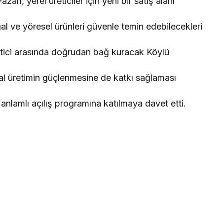
rı, yerel üreticiler için yeni bir satış alanı
l ve yöresel ürünleri güvenle temin edebilecekleri
etici arasında doğrudan bağ kuracak Köylü
sal üretimin güçlenmesine de katkı sağlaması
anlamlı açılış programına katılmaya davet etti.