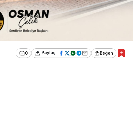
Paylaş
0
Beğen