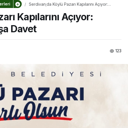
rleri
Serdivan;da Köylü Pazarı Kapılarını Açıyor:
Başkan Çelikten Açılışa Davet
arı Kapılarını Açıyor:
şa Davet
123