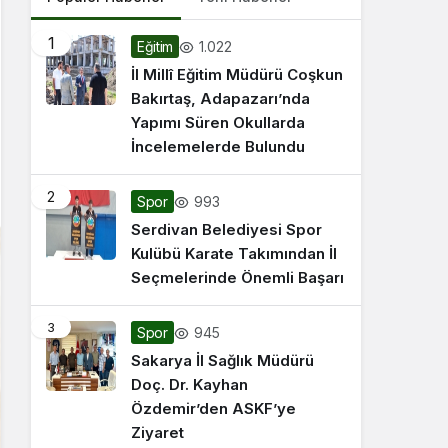
1
1.022
Eğitim
İl Millî Eğitim Müdürü Coşkun
Bakırtaş, Adapazarı’nda
Yapımı Süren Okullarda
İncelemelerde Bulundu
2
993
Spor
Serdivan Belediyesi Spor
Kulübü Karate Takımından İl
Seçmelerinde Önemli Başarı
3
945
Spor
Sakarya İl Sağlık Müdürü
Doç. Dr. Kayhan
Özdemir’den ASKF’ye
Ziyaret