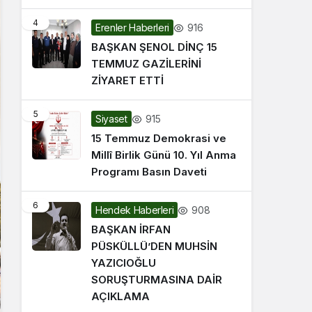
4
916
Erenler Haberleri
BAŞKAN ŞENOL DİNÇ 15
TEMMUZ GAZİLERİNİ
ZİYARET ETTİ
5
915
Siyaset
15 Temmuz Demokrasi ve
Millî Birlik Günü 10. Yıl Anma
Programı Basın Daveti
6
908
Hendek Haberleri
BAŞKAN İRFAN
PÜSKÜLLÜ’DEN MUHSİN
YAZICIOĞLU
SORUŞTURMASINA DAİR
AÇIKLAMA