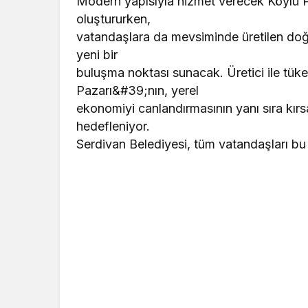
Modern yapısıyla hizmet verecek Köylü Paza
oluştururken,
vatandaşlara da mevsiminde üretilen doğa
yeni bir
buluşma noktası sunacak. Üretici ile tük
Pazarı&#39;nın, yerel
ekonomiyi canlandırmasının yanı sıra kır
hedefleniyor.
Serdivan Belediyesi, tüm vatandaşları bu 