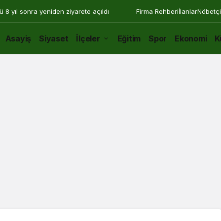
ü 8 yıl sonra yeniden ziyarete açıldı
Firma Rehberi
İlanlar
Nöbetçi
Asayiş
Siyaset
İlçeler
Eğitim
Spor
Ekonomi
K