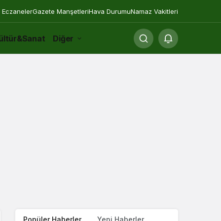
 Eczaneler
Gazete Manşetleri
Hava Durumu
Namaz Vakitleri
ültür&Sanat
Diğer
Popüler Haberler
Yeni Haberler