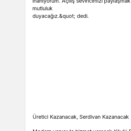
inanıyorum. Açılış sevincimizi paylaşma
mutluluk
duyacağız.&quot; dedi.
Üretici Kazanacak, Serdivan Kazanacak