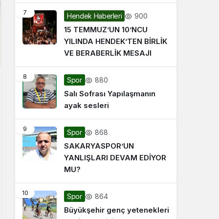
7
900
Hendek Haberleri
15 TEMMUZ’UN 10’NCU
YILINDA HENDEK’TEN BİRLİK
VE BERABERLİK MESAJI
8
880
Spor
Salı Sofrası Yapılaşmanın
ayak sesleri
9
868
Spor
SAKARYASPOR’UN
YANLIŞLARI DEVAM EDİYOR
MU?
10
864
Spor
Büyükşehir genç yetenekleri