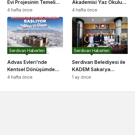
Evi Projesinin Temeli
Akademisi Yaz Okulu
Atıldı
Kapılarını Açıyor
4 hafta önce
4 hafta önce
Serdivan Haberleri
Serdivan Haberleri
Advas Evleri’nde
Serdivan Belediyesi ile
Kentsel Dönüşümde
KADEM Sakarya
Yıkım Aşamasına
Temsilciliği Arasında İş
4 hafta önce
1 ay önce
Geçiliyor
Birliği Protokolü
İmzalandı