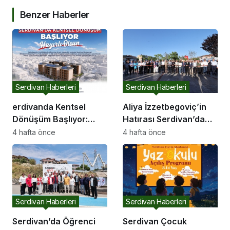
Benzer Haberler
Serdivan Haberleri
Serdivan Haberleri
erdivanda Kentsel
Aliya İzzetbegoviç’in
Dönüşüm Başlıyor:
Hatırası Serdivan’da
Başkan Çelikten Davet
Yaşatılıyor
4 hafta önce
4 hafta önce
Serdivan Haberleri
Serdivan Haberleri
Serdivan’da Öğrenci
Serdivan Çocuk