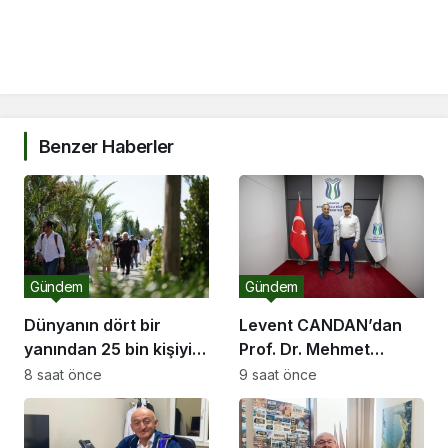
Benzer Haberler
Gündem
Gündem
Dünyanın dört bir
Levent CANDAN’dan
yanından 25 bin kişiyi
Prof. Dr. Mehmet
ağırlayacak dev fuar
SARIBIYIK’a vefa
8 saat önce
9 saat önce
için geri sayım
ziyareti