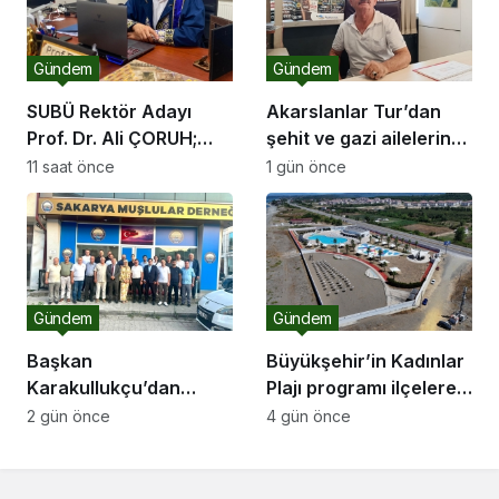
Gündem
Gündem
SUBÜ Rektör Adayı
Akarslanlar Tur’dan
Prof. Dr. Ali ÇORUH;
şehit ve gazi ailelerine
“Sakarya’ya değer
anlamlı destek
11 saat önce
1 gün önce
katan bir üniversite
inşa etmek istiyorum”
Gündem
Gündem
Başkan
Büyükşehir’in Kadınlar
Karakullukçu’dan
Plajı programı ilçelere
Sakarya Muşlular
açılıyor
2 gün önce
4 gün önce
Derneği’ne ziyaret