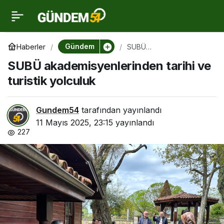
SUBÜ
0
akademisyenlerinden
Gündem
Haberler
SUBÜ
akademisyenlerinden
SUBÜ akademisyenlerinden tarihi ve
tarihi ve turistik yolculuk
tarihi ve turistik yolculuk
turistik yolculuk
Gundem54
tarafından yayınlandı
11 Mayıs 2025, 23:15
yayınlandı
227