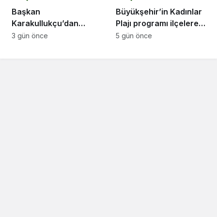
Başkan
Büyükşehir’in Kadınlar
Karakullukçu’dan
Plajı programı ilçelere
Sakarya Muşlular
açılıyor
3 gün önce
5 gün önce
Derneği’ne ziyaret