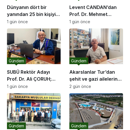
Dünyanın dört bir
Levent CANDAN’dan
yanından 25 bin kişiyi
Prof. Dr. Mehmet
ağırlayacak dev fuar
SARIBIYIK’a vefa
1 gün önce
1 gün önce
için geri sayım
ziyareti
Gündem
Gündem
SUBÜ Rektör Adayı
Akarslanlar Tur’dan
Prof. Dr. Ali ÇORUH;
şehit ve gazi ailelerine
“Sakarya’ya değer
anlamlı destek
1 gün önce
2 gün önce
katan bir üniversite
inşa etmek istiyorum”
Gündem
Gündem