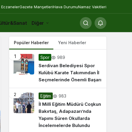
 Eczaneler
Gazete Manşetleri
Hava Durumu
Namaz Vakitleri
ültür&Sanat
Diğer
Popüler Haberler
Yeni Haberler
1
989
Spor
Serdivan Belediyesi Spor
Kulübü Karate Takımından İl
Seçmelerinde Önemli Başarı
2
983
Eğitim
İl Millî Eğitim Müdürü Coşkun
Bakırtaş, Adapazarı’nda
Yapımı Süren Okullarda
İncelemelerde Bulundu