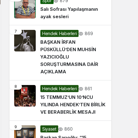
879
Spor
Salı Sofrası Yapılaşmanın
ayak sesleri
7
869
Hendek Haberleri
BAŞKAN İRFAN
PÜSKÜLLÜ’DEN MUHSİN
YAZICIOĞLU
SORUŞTURMASINA DAİR
AÇIKLAMA
8
861
Hendek Haberleri
15 TEMMUZ’UN 10’NCU
YILINDA HENDEK’TEN BİRLİK
VE BERABERLİK MESAJI
9
860
Siyaset
Başkan Sarıoğlu: “15