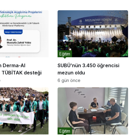
Eğitim
n Derma-AI
SUBÜ’nün 3.450 öğrencisi
e TÜBİTAK desteği
mezun oldu
e
6 gün önce
Eğitim