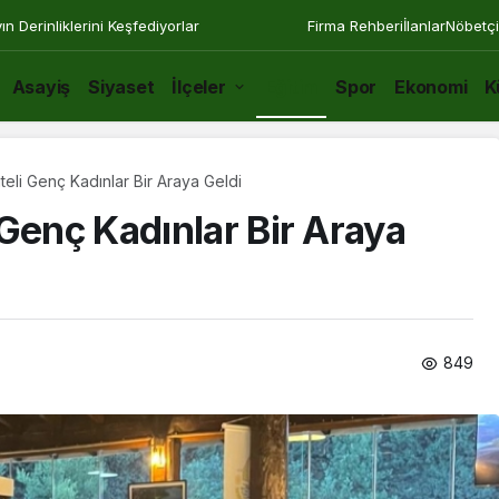
n Derinliklerini Keşfediyorlar
Firma Rehberi
İlanlar
Nöbetçi
Asayiş
Siyaset
İlçeler
Eğitim
Spor
Ekonomi
K
eli Genç Kadınlar Bir Araya Geldi
Genç Kadınlar Bir Araya
849