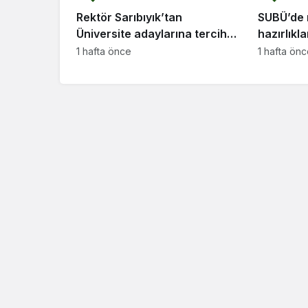
Rektör Sarıbıyık’tan
SUBÜ’de 
Üniversite adaylarına tercihi
hazırlıkl
önerileri
1 hafta önce
1 hafta ön