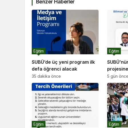
Benzer Haberler
Eğitim
Eğitim
SUBÜ’de üç yeni program ilk
SUBÜ’nü
defa öğrenci alacak
projesin
35 dakika önce
5 gün önc
Eğitim
Eğitim