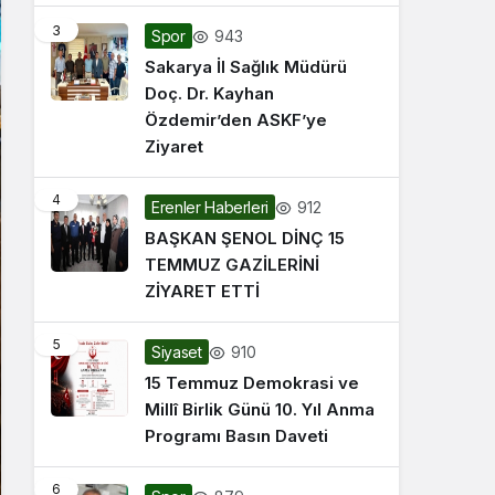
3
943
Spor
Sakarya İl Sağlık Müdürü
Doç. Dr. Kayhan
Özdemir’den ASKF’ye
Ziyaret
4
912
Erenler Haberleri
BAŞKAN ŞENOL DİNÇ 15
TEMMUZ GAZİLERİNİ
ZİYARET ETTİ
5
910
Siyaset
15 Temmuz Demokrasi ve
Millî Birlik Günü 10. Yıl Anma
Programı Basın Daveti
6