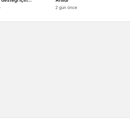
ar başladı
e
2 gün önce