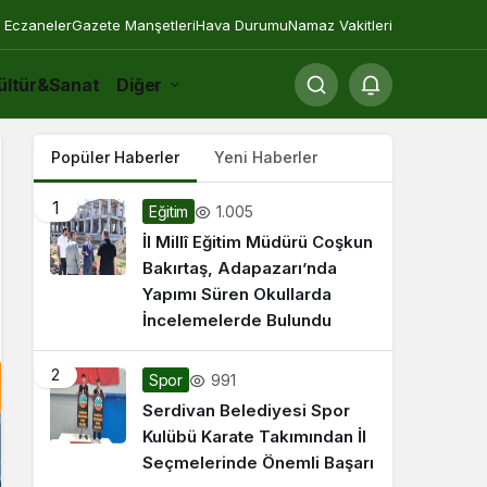
 Eczaneler
Gazete Manşetleri
Hava Durumu
Namaz Vakitleri
ültür&Sanat
Diğer
Popüler Haberler
Yeni Haberler
1
1.005
Eğitim
İl Millî Eğitim Müdürü Coşkun
Bakırtaş, Adapazarı’nda
Yapımı Süren Okullarda
İncelemelerde Bulundu
2
991
Spor
Serdivan Belediyesi Spor
Kulübü Karate Takımından İl
Seçmelerinde Önemli Başarı