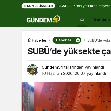
18:23
SASKİ’nin yatırımları meyves
SON GELIŞMELER
Gündem
Haberler
Haberler
SUBÜ’de yükse
SUBÜ’de yüksekte çal
Gundem54
tarafından yayınlandı
16 Haziran 2026, 20:07
yayınlandı