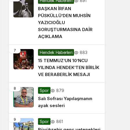
891
Hendek Haberleri
BAŞKAN İRFAN
PÜSKÜLLÜ’DEN MUHSİN
YAZICIOĞLU
SORUŞTURMASINA DAİR
AÇIKLAMA
7
883
Hendek Haberleri
15 TEMMUZ’UN 10’NCU
YILINDA HENDEK’TEN BİRLİK
VE BERABERLİK MESAJI
8
879
Spor
Salı Sofrası Yapılaşmanın
ayak sesleri
9
861
Spor
Büyükşehir genç yetenekleri