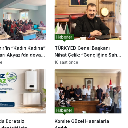
Haberler
ir’in “Kadın Kadına”
TÜRKYED Genel Başkanı
arı Akyazı’da devam
Nihat Çelik: “Gençliğine Sahip
Çıkmayan Milletler Geleceğini
ce
16 saat önce
İnşa Edemez”
Haberler
da ücretsiz
Komite Güzel Hatıralarla
desteği için
Anıldı