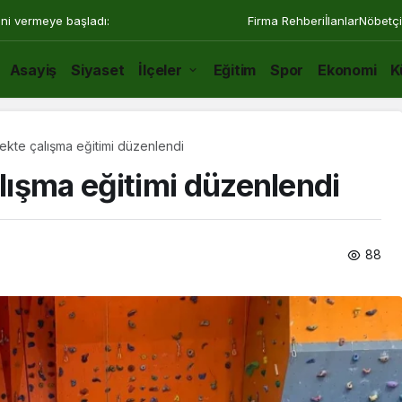
ini vermeye başladı:
Firma Rehberi
İlanlar
Nöbetçi
Asayiş
Siyaset
İlçeler
Eğitim
Spor
Ekonomi
K
kte çalışma eğitimi düzenlendi
ışma eğitimi düzenlendi
88