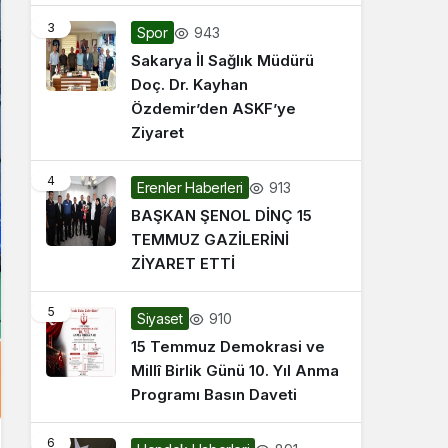
3
943
Spor
Sakarya İl Sağlık Müdürü
Doç. Dr. Kayhan
Özdemir’den ASKF’ye
Ziyaret
4
913
Erenler Haberleri
BAŞKAN ŞENOL DİNÇ 15
TEMMUZ GAZİLERİNİ
ZİYARET ETTİ
5
910
Siyaset
15 Temmuz Demokrasi ve
Millî Birlik Günü 10. Yıl Anma
Programı Basın Daveti
6