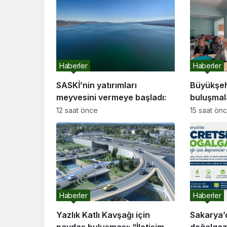
Haberler
Haberler
SASKİ’nin yatırımları
Büyükşeh
meyvesini vermeye başladı:
buluşmal
etti
12 saat önce
15 saat ön
Haberler
Haberler
Yazlık Katlı Kavşağı için
Sakarya’
paydaş buluşması: “İletişim
doğalgaz 