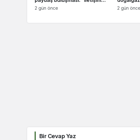
kanallarımız hep açık olacak”
başvurul
2 gün önce
2 gün önc
Bir Cevap Yaz