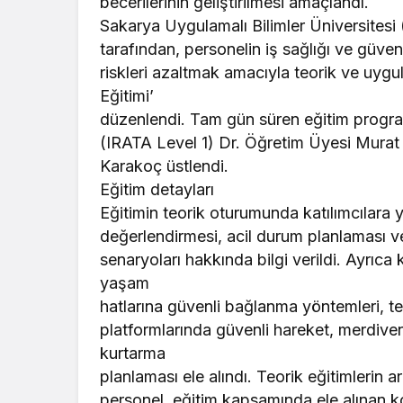
becerilerinin geliştirilmesi amaçlandı.
Sakarya Uygulamalı Bilimler Üniversitesi
tarafından, personelin iş sağlığı ve güve
riskleri azaltmak amacıyla teorik ve uyg
Eğitimi’
düzenlendi. Tam gün süren eğitim progr
(IRATA Level 1) Dr. Öğretim Üyesi Murat 
Karakoç üstlendi.
Eğitim detayları
Eğitimin teorik oturumunda katılımcılara y
değerlendirmesi, acil durum planlaması 
senaryoları hakkında bilgi verildi. Ayrıca
yaşam
hatlarına güvenli bağlanma yöntemleri, 
platformlarında güvenli hareket, merdiven
kurtarma
planlaması ele alındı. Teorik eğitimlerin
personel, eğitim kapsamında ele alınan 