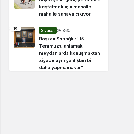
keşfetmek için mahalle
mahalle sahaya çıkıyor
10
860
Siyaset
Başkan Sarıoğlu: “15
Temmuz’u anlamak
meydanlarda konuşmaktan
ziyade aynı yanlışları bir
daha yapmamaktır”