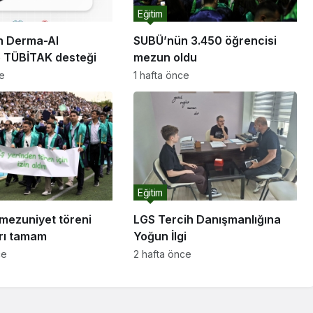
Eğitim
n Derma-AI
SUBÜ’nün 3.450 öğrencisi
e TÜBİTAK desteği
mezun oldu
ce
1 hafta önce
Eğitim
mezuniyet töreni
LGS Tercih Danışmanlığına
arı tamam
Yoğun İlgi
ce
2 hafta önce