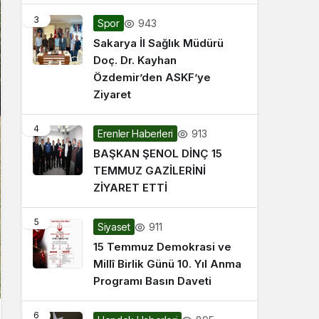
3
943
Spor
Sakarya İl Sağlık Müdürü
Doç. Dr. Kayhan
Özdemir’den ASKF’ye
Ziyaret
4
913
Erenler Haberleri
BAŞKAN ŞENOL DİNÇ 15
TEMMUZ GAZİLERİNİ
ZİYARET ETTİ
5
911
Siyaset
15 Temmuz Demokrasi ve
Millî Birlik Günü 10. Yıl Anma
Programı Basın Daveti
6