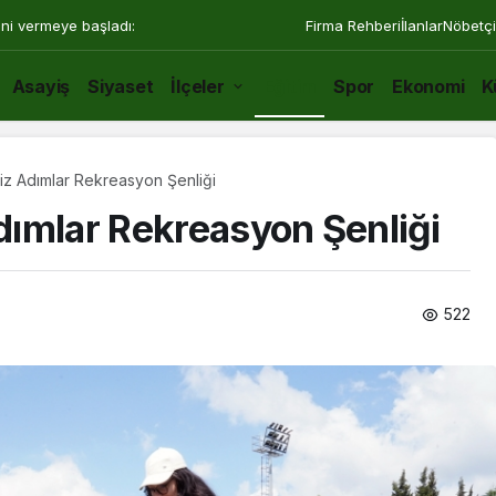
ini vermeye başladı:
Firma Rehberi
İlanlar
Nöbetçi
Asayiş
Siyaset
İlçeler
Eğitim
Spor
Ekonomi
K
z Adımlar Rekreasyon Şenliği
ımlar Rekreasyon Şenliği
522