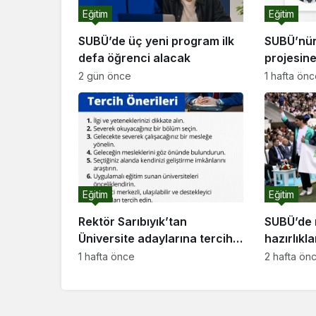
Eğitim
Eğitim
SUBÜ’de üç yeni program ilk
SUBÜ’nü
defa öğrenci alacak
projesin
2 gün önce
1 hafta ön
Eğitim
Eğitim
Rektör Sarıbıyık’tan
SUBÜ’de 
Üniversite adaylarına tercihi
hazırlıkl
önerileri
1 hafta önce
2 hafta ön