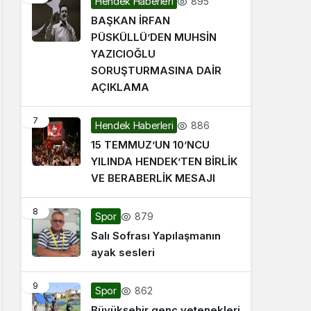
895
Hendek Haberleri
BAŞKAN İRFAN
PÜSKÜLLÜ’DEN MUHSİN
YAZICIOĞLU
SORUŞTURMASINA DAİR
AÇIKLAMA
7
886
Hendek Haberleri
15 TEMMUZ’UN 10’NCU
YILINDA HENDEK’TEN BİRLİK
VE BERABERLİK MESAJI
8
879
Spor
Salı Sofrası Yapılaşmanın
ayak sesleri
9
862
Spor
Büyükşehir genç yetenekleri