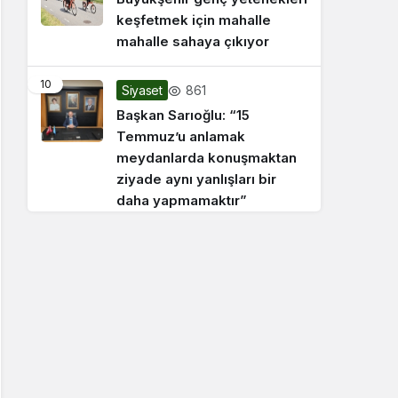
keşfetmek için mahalle
mahalle sahaya çıkıyor
10
861
Siyaset
Başkan Sarıoğlu: “15
Temmuz’u anlamak
meydanlarda konuşmaktan
ziyade aynı yanlışları bir
daha yapmamaktır”