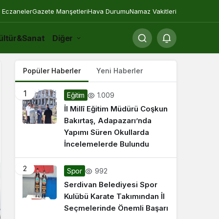
 Eczaneler
Gazete Manşetleri
Hava Durumu
Namaz Vakitleri
ültür&Sanat
Diğer
Popüler Haberler
Yeni Haberler
1
1.009
Eğitim
İl Millî Eğitim Müdürü Coşkun
Bakırtaş, Adapazarı’nda
Yapımı Süren Okullarda
İncelemelerde Bulundu
2
992
Spor
Serdivan Belediyesi Spor
Kulübü Karate Takımından İl
Seçmelerinde Önemli Başarı