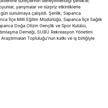
inlenme süreçlerinin deneyimlendiği şenlikte;
oyunlar, yarışmalar ve sürpriz etkinliklerle
ir gün sunulmaya çalışıldı. Şenlik; Sapanca
ca İlçe Milli Eğitim Müdürlüğü, Sapanca İlçe Sağlık
apanca Doğa Otizm Gençlik ve Spor Kulübü,
ardımlaşma Derneği, SUBÜ Rekreasyon Yönetimi
raştırmaları Topluluğu’nun katkı ve iş birliğiyle