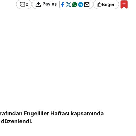
Paylaş
0
Beğen
afından Engelliler Haftası kapsamında
 düzenlendi.