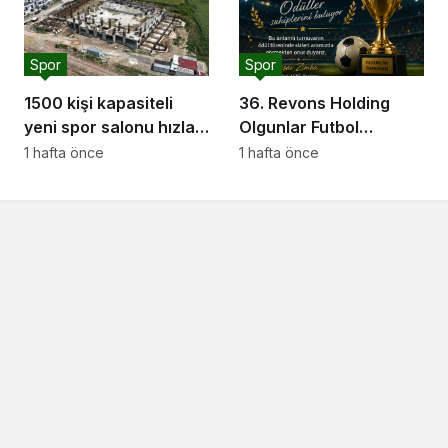
Spor
Spor
1500 kişi kapasiteli
36. Revons Holding
yeni spor salonu hızla
Olgunlar Futbol
yükseliyor: “Salon
Turnuvası’nda Final
1 hafta önce
1 hafta önce
sporları için güçlü bir
Heyecanı Başlıyor
altyapı oluşturuyoruz”