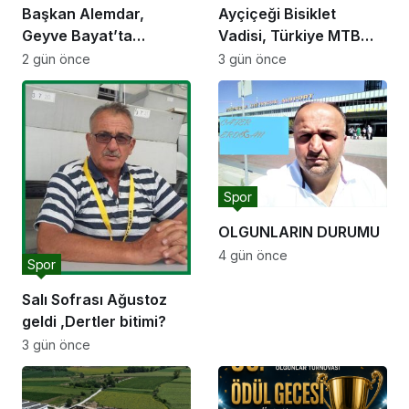
Başkan Alemdar,
Ayçiçeği Bisiklet
Geyve Bayat’ta
Vadisi, Türkiye MTB
hemşehrileriyle
Şampiyonası’na ev
2 gün önce
3 gün önce
buluştu: “Gençlik ve
sahipliği yapacak
spor yatırımlarını
hayata geçirmeye
devam edeceğiz”
Spor
OLGUNLARIN DURUMU
4 gün önce
Spor
Salı Sofrası Ağustoz
geldi ,Dertler bitimi?
3 gün önce