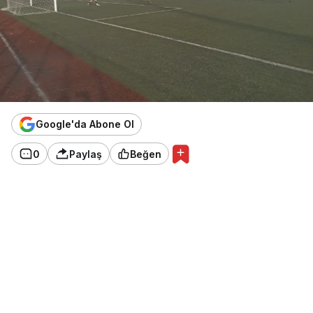
Google'da Abone Ol
0
Paylaş
Beğen