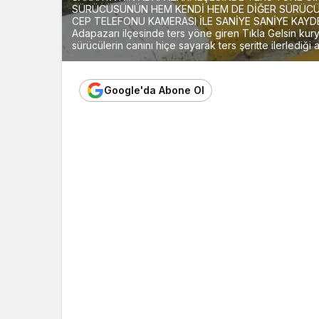
SÜRÜCÜSÜNÜN HEM KENDİ HEM DE DİĞER SÜRÜCÜLE
CEP TELEFONU KAMERASI İLE SANİYE SANİYE KAYD
Adapazarı ilçesinde ters yöne giren Tıkla Gelsin kur
sürücülerin canını hiçe sayarak ters şeritte ilerlediği
Google'da Abone Ol