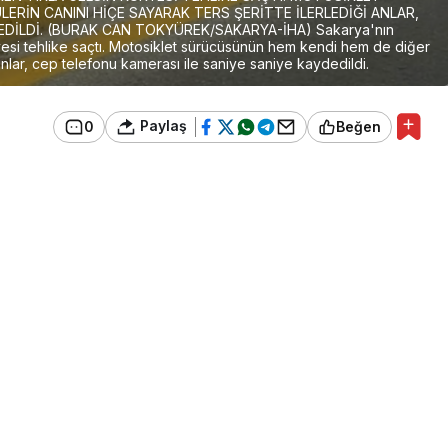
RİN CANINI HİÇE SAYARAK TERS ŞERİTTE İLERLEDİĞİ ANLAR,
EDİLDİ. (BURAK CAN TOKYÜREK/SAKARYA-İHA) Sakarya'nın
yesi tehlike saçtı. Motosiklet sürücüsünün hem kendi hem de diğer
 anlar, cep telefonu kamerası ile saniye saniye kaydedildi.
Paylaş
0
Beğen