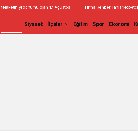
 felaketin yıldönümü olan 17 Ağustos
Firma Rehberi
İlanlar
Nöbetçi
Asayiş
Siyaset
İlçeler
Eğitim
Spor
Ekonomi
K