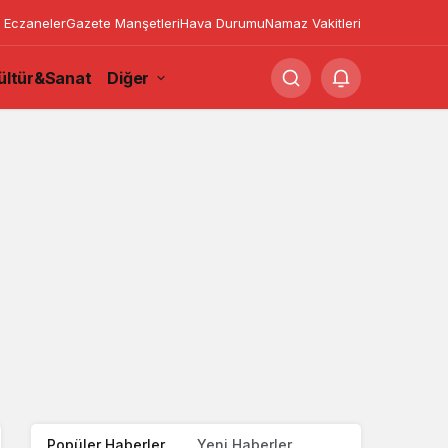
 Eczaneler
Gazete Manşetleri
Hava Durumu
Namaz Vakitleri
ültür&Sanat
Diğer
Popüler Haberler
Yeni Haberler