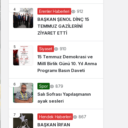
4
912
Erenler Haberleri
BAŞKAN ŞENOL DİNÇ 15
TEMMUZ GAZİLERİNİ
ZİYARET ETTİ
5
910
Siyaset
15 Temmuz Demokrasi ve
Millî Birlik Günü 10. Yıl Anma
Programı Basın Daveti
6
879
Spor
Salı Sofrası Yapılaşmanın
ayak sesleri
7
867
Hendek Haberleri
BAŞKAN İRFAN