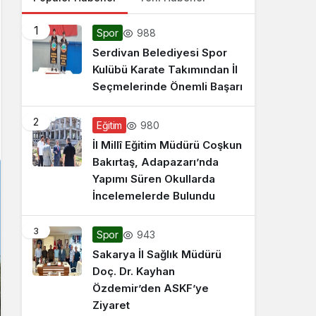
1
988
Spor
Serdivan Belediyesi Spor
Kulübü Karate Takımından İl
Seçmelerinde Önemli Başarı
2
980
Eğitim
İl Millî Eğitim Müdürü Coşkun
Bakırtaş, Adapazarı’nda
Yapımı Süren Okullarda
İncelemelerde Bulundu
3
943
Spor
Sakarya İl Sağlık Müdürü
Doç. Dr. Kayhan
Özdemir’den ASKF’ye
Ziyaret