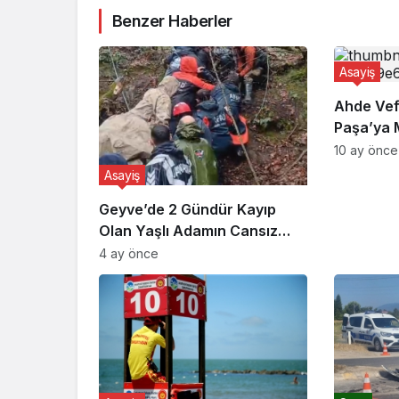
Benzer Haberler
Asayiş
Ahde Vef
Paşa’ya 
10 ay önce
Asayiş
Geyve’de 2 Gündür Kayıp
Olan Yaşlı Adamın Cansız
Bedeni Bulundu
4 ay önce