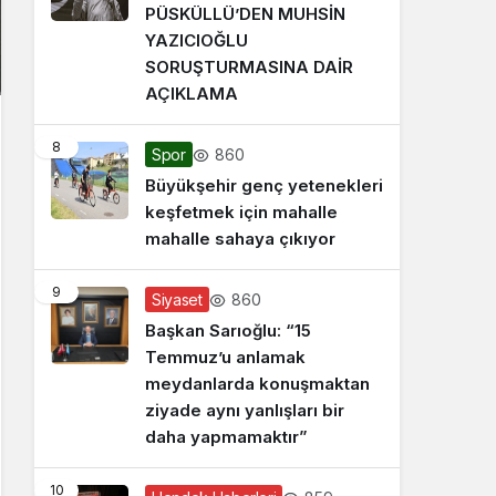
PÜSKÜLLÜ’DEN MUHSİN
YAZICIOĞLU
SORUŞTURMASINA DAİR
AÇIKLAMA
8
860
Spor
Büyükşehir genç yetenekleri
keşfetmek için mahalle
mahalle sahaya çıkıyor
9
860
Siyaset
Başkan Sarıoğlu: “15
Temmuz’u anlamak
meydanlarda konuşmaktan
ziyade aynı yanlışları bir
daha yapmamaktır”
10