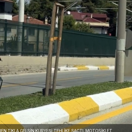
REN TIKLA GELSİN KURYESİ TEHLİKE SAÇTI. MOTOSİKLET