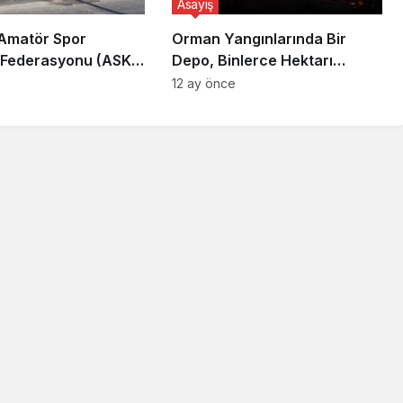
Asayiş
Amatör Spor
Orman Yangınlarında Bir
i Federasyonu (ASKF)
Depo, Binlerce Hektarı
Yaşar Zımba,
Kurtarabilir
12 ay önce
 trafik kazası yaptı.