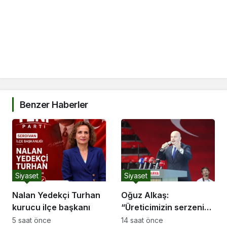
Benzer Haberler
Siyaset
Siyaset
Nalan Yedekçi Turhan
Oğuz Alkaş:
kurucu ilçe başkanı
“Üreticimizin serzenişi
haklı, devletimizin
5 saat önce
14 saat önce