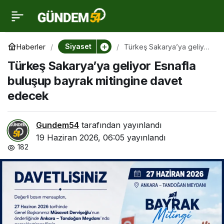
Türkeş Sakarya’ya
0
geliyor Esnafla buluşup
Siyaset
Haberler
Türkeş Sakarya’ya geliyor
Esnafla buluşup bayrak
Türkeş Sakarya’ya geliyor Esnafla
mitingine davet edecek
bayrak mitingine davet
buluşup bayrak mitingine davet
edecek
edecek
Gundem54
tarafından yayınlandı
19 Haziran 2026, 06:05
yayınlandı
182