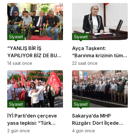
ekonomik mücadelesi
de ortadadır.”
Siyaset
Siyaset
“YANLIŞ BİR İŞ
Ayça Taşkent:
YAPILIYOR BİZ DE BU
“Barınma krizinin tüm
YANLIŞ İŞ KARŞISINDA
boyutlarıyla
14 saat önce
22 saat önce
TÜRK MİLLETİNİ
araştırılması için Meclis
UYARMAYA DEVAM
Araştırması açılmasını
EDECEĞİZ”
istedik.”
Siyaset
Siyaset
İYİ Parti’den çerçeve
Sakarya’da MHP
yasa tepkisi: “Türk
Rüzgârı: Dört İlçede
milletine hesap
Salonlara Sığmayan
2 gün önce
4 gün önce