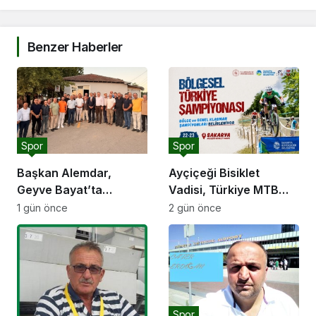
Benzer Haberler
Spor
Spor
Başkan Alemdar,
Ayçiçeği Bisiklet
Geyve Bayat’ta
Vadisi, Türkiye MTB
hemşehrileriyle
Şampiyonası’na ev
1 gün önce
2 gün önce
buluştu: “Gençlik ve
sahipliği yapacak
spor yatırımlarını
hayata geçirmeye
devam edeceğiz”
Spor