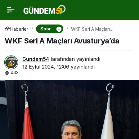
WKF Seri A Maçları
0
Avusturya’da
Spor
Haberler
WKF Seri A Maçları
Avusturya’da
WKF Seri A Maçları Avusturya’da
Gundem54
tarafından yayınlandı
12 Eylül 2024, 12:06
yayınlandı
433