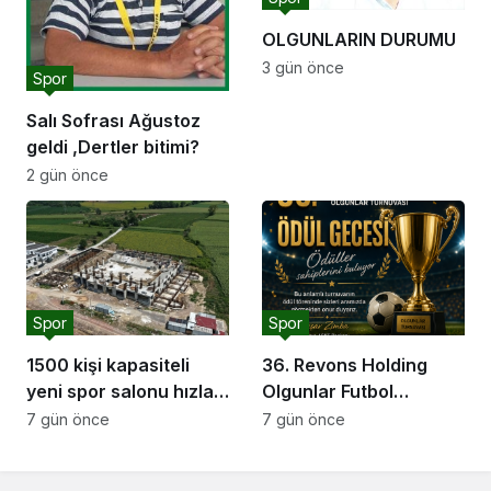
OLGUNLARIN DURUMU
3 gün önce
Spor
Salı Sofrası Ağustoz
geldi ,Dertler bitimi?
2 gün önce
Spor
Spor
1500 kişi kapasiteli
36. Revons Holding
yeni spor salonu hızla
Olgunlar Futbol
yükseliyor: “Salon
Turnuvası’nda Final
7 gün önce
7 gün önce
sporları için güçlü bir
Heyecanı Başlıyor
altyapı oluşturuyoruz”