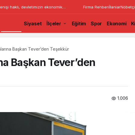
enişi haklı, devletimizin ekonomik
Firma Rehberi
İlanlar
Nöbetçi
Asayiş
Siyaset
İlçeler
Eğitim
Spor
Ekonomi
K
larına Başkan Tever’den Teşekkür
na Başkan Tever’den
1.006