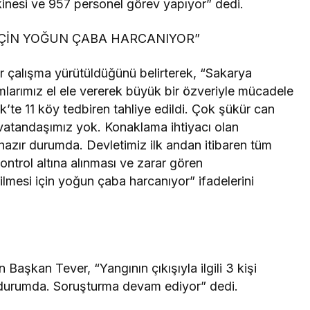
kinesi ve 957 personel görev yapıyor” dedi.
İÇİN YOĞUN ÇABA HARCANIYOR”
r çalışma yürütüldüğünü belirterek, “Sakarya
larımız el ele vererek büyük bir özveriyle mücadele
k’te 11 köy tedbiren tahliye edildi. Çok şükür can
vatandaşımız yok. Konaklama ihtiyacı olan
ı hazır durumda. Devletimiz ilk andan itibaren tüm
ntrol altına alınması ve zarar gören
ilmesi için yoğun çaba harcanıyor” ifadelerini
 Başkan Tever, “Yangının çıkışıyla ilgili 3 kişi
ış durumda. Soruşturma devam ediyor” dedi.