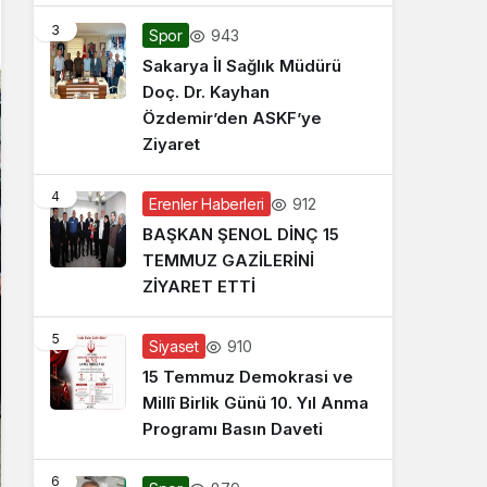
3
943
Spor
Sakarya İl Sağlık Müdürü
Doç. Dr. Kayhan
Özdemir’den ASKF’ye
Ziyaret
4
912
Erenler Haberleri
BAŞKAN ŞENOL DİNÇ 15
TEMMUZ GAZİLERİNİ
ZİYARET ETTİ
5
910
Siyaset
15 Temmuz Demokrasi ve
Millî Birlik Günü 10. Yıl Anma
Programı Basın Daveti
6