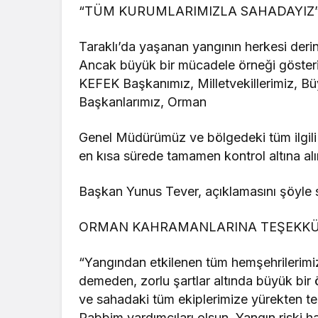
“TÜM KURUMLARIMIZLA SAHADAYIZ
Taraklı’da yaşanan yangının herkesi deri
Ancak büyük bir mücadele örneği göster
KEFEK Başkanımız, Milletvekillerimiz, Bü
Başkanlarımız, Orman
Genel Müdürümüz ve bölgedeki tüm ilgili k
en kısa sürede tamamen kontrol altına al
Başkan Yunus Tever, açıklamasını şöyle s
ORMAN KAHRAMANLARINA TEŞEKKÜR 
“Yangından etkilenen tüm hemşehrilerimi
demeden, zorlu şartlar altında büyük bi
ve sahadaki tüm ekiplerimize yürekten teş
Rabbim yardımcıları olsun. Yangın riski 