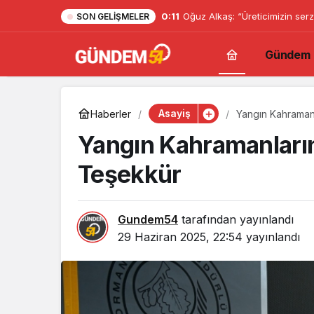
0:11
Oğuz Alkaş: “Üreticimizin serz
SON GELIŞMELER
mücadelesi de ortadadır.”
Gündem
Asayiş
Haberler
Yangın Kahraman
Yangın Kahramanları
Teşekkür
Gundem54
tarafından yayınlandı
29 Haziran 2025, 22:54
yayınlandı