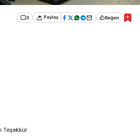
Paylaş
0
Beğen
n Teşekkür