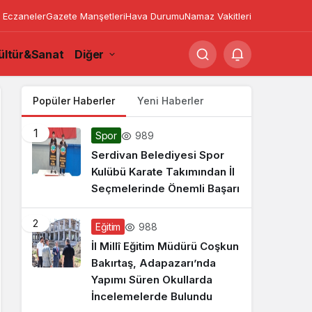
 Eczaneler
Gazete Manşetleri
Hava Durumu
Namaz Vakitleri
ültür&Sanat
Diğer
Popüler Haberler
Yeni Haberler
1
989
Spor
Serdivan Belediyesi Spor
Kulübü Karate Takımından İl
Seçmelerinde Önemli Başarı
2
988
Eğitim
İl Millî Eğitim Müdürü Coşkun
Bakırtaş, Adapazarı’nda
Yapımı Süren Okullarda
İncelemelerde Bulundu