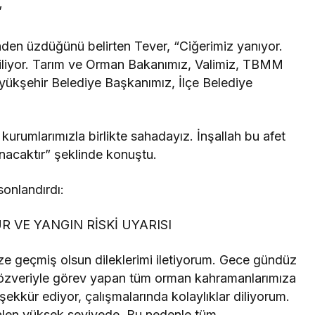
”
nden üzdüğünü belirten Tever, “Ciğerimiz yanıyor.
iliyor. Tarım ve Orman Bakanımız, Valimiz, TBMM
yükşehir Belediye Başkanımız, İlçe Belediye
urumlarımızla birlikte sahadayız. İnşallah bu afet
ınacaktır” şeklinde konuştu.
onlandırdı:
VE YANGIN RİSKİ UYARISI
ze geçmiş olsun dileklerimi iletiyorum. Gece gündüz
r özveriyle görev yapan tüm orman kahramanlarımıza
ekkür ediyor, çalışmalarında kolaylıklar diliyorum.
halen yüksek seviyede. Bu nedenle tüm