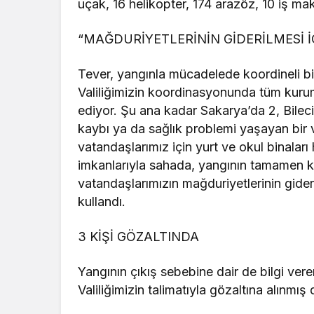
uçak, 16 helikopter, 174 arazöz, 10 iş ma
“MAĞDURİYETLERİNİN GİDERİLMESİ 
Tever, yangınla mücadelede koordineli bi
Valiliğimizin koordinasyonunda tüm kurum
ediyor. Şu ana kadar Sakarya’da 2, Bileci
kaybı ya da sağlık problemi yaşayan bir 
vatandaşlarımız için yurt ve okul binalar
imkanlarıyla sahada, yangının tamamen ko
vatandaşlarımızın mağduriyetlerinin gider
kullandı.
3 KİŞİ GÖZALTINDA
Yangının çıkış sebebine dair de bilgi veren
Valiliğimizin talimatıyla gözaltına alınm