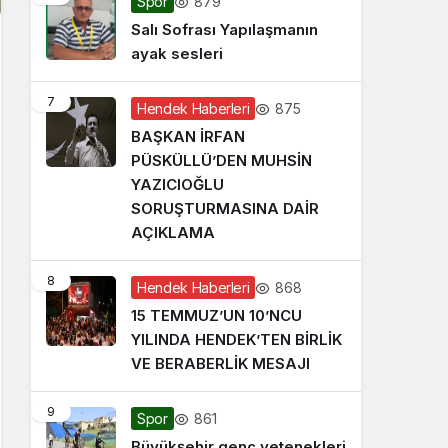
879
Spor
Salı Sofrası Yapılaşmanın
ayak sesleri
7
875
Hendek Haberleri
BAŞKAN İRFAN
PÜSKÜLLÜ’DEN MUHSİN
YAZICIOĞLU
SORUŞTURMASINA DAİR
AÇIKLAMA
8
868
Hendek Haberleri
15 TEMMUZ’UN 10’NCU
YILINDA HENDEK’TEN BİRLİK
VE BERABERLİK MESAJI
9
861
Spor
Büyükşehir genç yetenekleri