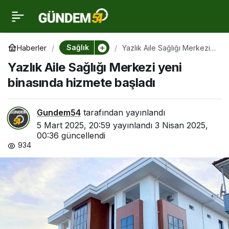
Yazlık Aile Sağlığı
0
Merkezi yeni binasında
Sağlık
Haberler
Yazlık Aile Sağlığı Merkezi
yeni binasında hizmete
Yazlık Aile Sağlığı Merkezi yeni
başladı
hizmete başladı
binasında hizmete başladı
Gundem54
tarafından yayınlandı
5 Mart 2025, 20:59
yayınlandı
3 Nisan 2025,
00:36
güncellendi
934