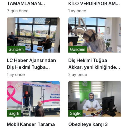
TAMAMLANAN
KİLO VERDİRİYOR AMA
ÇOCUKLAR LÖSEV YAZ
DUYGUSAL AÇLIĞI
7 gün önce
1 ay önce
OKULU’NDA
DURDURAMIYOR
UNUTULMAZ ANLAR
YAŞADI
Gündem
Gündem
LC Haber Ajansı’ndan
Diş Hekimi Tuğba
Diş Hekimi Tuğba
Akkar, yeni kliniğinde
Akkar’a ziyaret
hastalarını ağırlıyor
1 ay önce
2 ay önce
Sağlık
Sağlık
Mobil Kanser Tarama
Obeziteye karşı 3