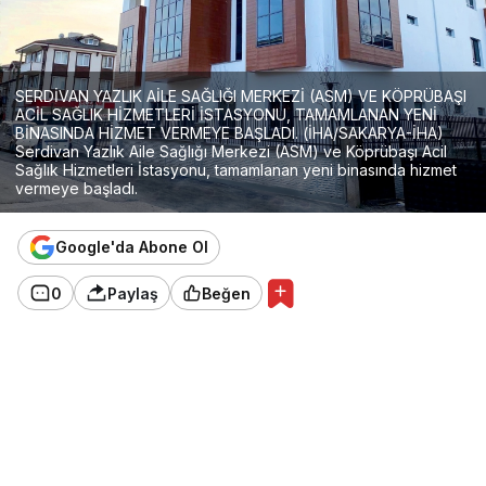
SERDİVAN YAZLIK AİLE SAĞLIĞI MERKEZİ (ASM) VE KÖPRÜBAŞI
ACİL SAĞLIK HİZMETLERİ İSTASYONU, TAMAMLANAN YENİ
BİNASINDA HİZMET VERMEYE BAŞLADI. (İHA/SAKARYA-İHA)
Serdivan Yazlık Aile Sağlığı Merkezi (ASM) ve Köprübaşı Acil
Sağlık Hizmetleri İstasyonu, tamamlanan yeni binasında hizmet
vermeye başladı.
Google'da Abone Ol
0
Paylaş
Beğen