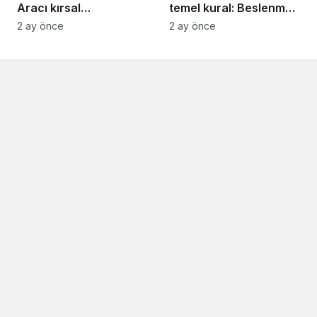
Aracı kırsal
temel kural: Beslenme,
mahallelerde ücretsiz
hareket ve uyku
2 ay önce
2 ay önce
hizmet veriyor