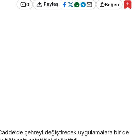
Paylaş
0
Beğen
Cadde’de çehreyi değiştirecek uygulamalara bir de