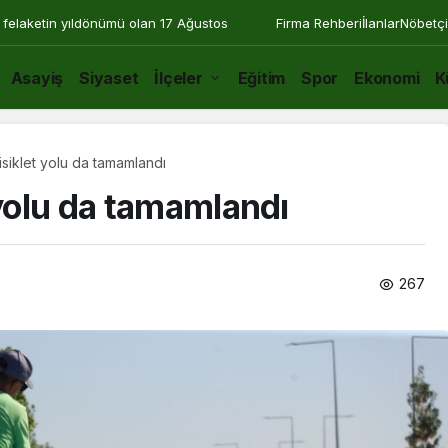
 felaketin yıldönümü olan 17 Ağustos
Firma Rehberi
İlanlar
Nöbetçi
Asayiş
Siyaset
İlçeler
Eğitim
Spor
Ekonomi
K
isiklet yolu da tamamlandı
 yolu da tamamlandı
267