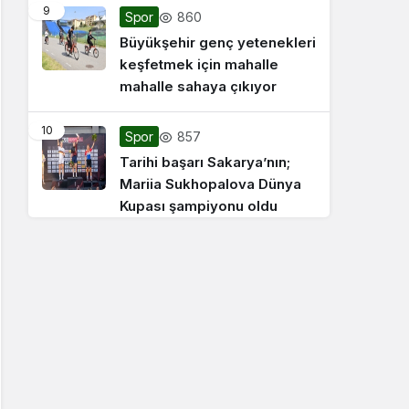
9
860
Spor
Büyükşehir genç yetenekleri
keşfetmek için mahalle
mahalle sahaya çıkıyor
10
857
Spor
Tarihi başarı Sakarya’nın;
Mariia Sukhopalova Dünya
Kupası şampiyonu oldu