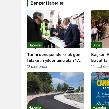
Benzer Haberler
Haberler
Spor
Tarihi dönüşümde kritik gün
Başkan A
felaketin yıldönümü olan 17
Bayat’ta 
Ağustos
buluştu: “Gençlik ve spor
12 saat önce
19 saat ön
yatırımla
geçirmey
Haberler
Haberler