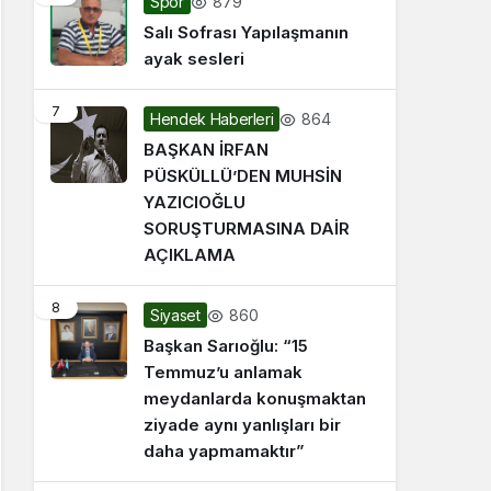
879
Spor
Salı Sofrası Yapılaşmanın
ayak sesleri
7
864
Hendek Haberleri
BAŞKAN İRFAN
PÜSKÜLLÜ’DEN MUHSİN
YAZICIOĞLU
SORUŞTURMASINA DAİR
AÇIKLAMA
8
860
Siyaset
Başkan Sarıoğlu: “15
Temmuz’u anlamak
meydanlarda konuşmaktan
ziyade aynı yanlışları bir
daha yapmamaktır”