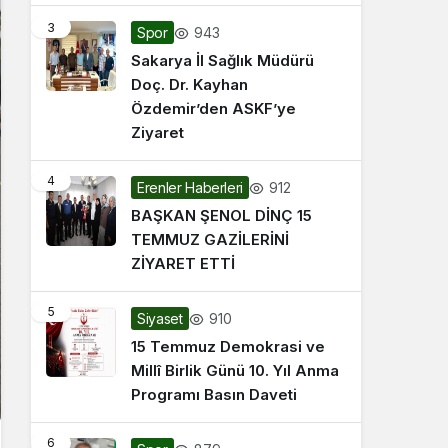
3
943
Spor
Sakarya İl Sağlık Müdürü
Doç. Dr. Kayhan
Özdemir’den ASKF’ye
Ziyaret
4
912
Erenler Haberleri
BAŞKAN ŞENOL DİNÇ 15
TEMMUZ GAZİLERİNİ
ZİYARET ETTİ
5
910
Siyaset
15 Temmuz Demokrasi ve
Millî Birlik Günü 10. Yıl Anma
Programı Basın Daveti
6