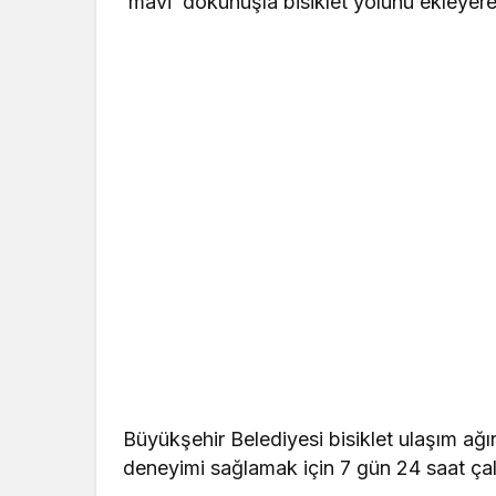
‘mavi’ dokunuşla bisiklet yolunu ekleyerek
Büyükşehir Belediyesi bisiklet ulaşım ağ
deneyimi sağlamak için 7 gün 24 saat çalı