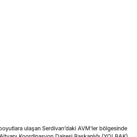
 boyutlara ulaşan Serdivan’daki AVM’ler bölgesinde
 Altyapı Koordinasyon Dairesi Başkanlığı (YOLBAK)