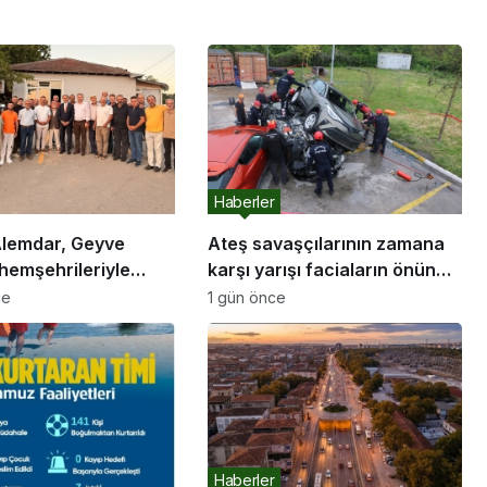
Haberler
lemdar, Geyve
Ateş savaşçılarının zamana
hemşehrileriyle
karşı yarışı faciaların önüne
geçti
ce
1 gün önce
rını hayata
e devam edeceğiz”
Haberler