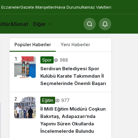
 Eczaneler
Gazete Manşetleri
Hava Durumu
Namaz Vakitleri
ültür&Sanat
Diğer
Popüler Haberler
Yeni Haberler
1
988
Spor
Serdivan Belediyesi Spor
Kulübü Karate Takımından İl
Seçmelerinde Önemli Başarı
2
977
Eğitim
İl Millî Eğitim Müdürü Coşkun
Bakırtaş, Adapazarı’nda
Yapımı Süren Okullarda
İncelemelerde Bulundu