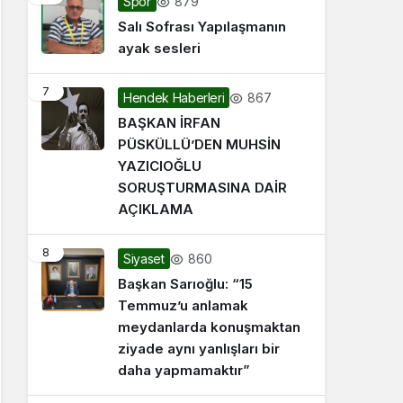
879
Spor
Salı Sofrası Yapılaşmanın
ayak sesleri
7
867
Hendek Haberleri
BAŞKAN İRFAN
PÜSKÜLLÜ’DEN MUHSİN
YAZICIOĞLU
SORUŞTURMASINA DAİR
AÇIKLAMA
8
860
Siyaset
Başkan Sarıoğlu: “15
Temmuz’u anlamak
meydanlarda konuşmaktan
ziyade aynı yanlışları bir
daha yapmamaktır”