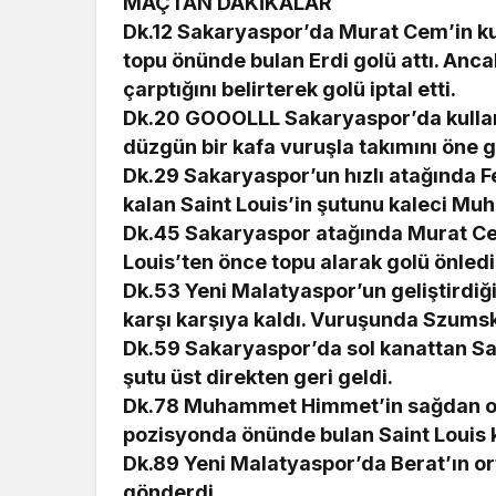
MAÇTAN DAKİKALAR
Dk.12 Sakaryaspor’da Murat Cem’in ku
topu önünde bulan Erdi golü attı. Anc
çarptığını belirterek golü iptal etti.
Dk.20 GOOOLLL Sakaryaspor’da kullan
düzgün bir kafa vuruşla takımını öne g
Dk.29 Sakaryaspor’un hızlı atağında F
kalan Saint Louis’in şutunu kaleci Mu
Dk.45 Sakaryaspor atağında Murat Ce
Louis’ten önce topu alarak golü önledi
Dk.53 Yeni Malatyaspor’un geliştirdiğ
karşı karşıya kaldı. Vuruşunda Szumsk
Dk.59 Sakaryaspor’da sol kanattan Sai
şutu üst direkten geri geldi.
Dk.78 Muhammet Himmet’in sağdan or
pozisyonda önünde bulan Saint Louis k
Dk.89 Yeni Malatyaspor’da Berat’ın o
gönderdi