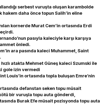
llandığı serbest vuruşta oluşan karambolde
ak hakem daha önce topun Salih’in eline
ılan kornerde Murat Cem’in ortasında Erdi
eçirdi.
ernando’nun pasıyla kaleciyle karşı karşıya
hammet önledi.
m’in ara pasında kaleci Muhammet, Saint
.
i hızlı atakta Mehmet Güneş kaleci Szumski ile
i gole izin vermedi
nt Louis’in ortasında topla buluşan Emre’nin
tasında defanstan seken topu müsait
ötü bir vuruşla topu auta gönderdi,
rtasında Burak Efe müsait pozisyonda topu auta