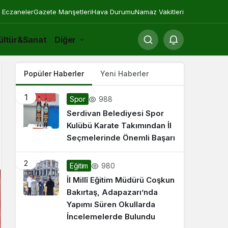
 Eczaneler
Gazete Manşetleri
Hava Durumu
Namaz Vakitleri
ültür&Sanat
Diğer
Popüler Haberler
Yeni Haberler
1
988
Spor
Serdivan Belediyesi Spor
Kulübü Karate Takımından İl
Seçmelerinde Önemli Başarı
2
980
Eğitim
İl Millî Eğitim Müdürü Coşkun
Bakırtaş, Adapazarı’nda
Yapımı Süren Okullarda
İncelemelerde Bulundu