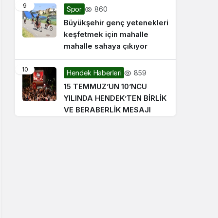
9
860
Spor
Büyükşehir genç yetenekleri
keşfetmek için mahalle
mahalle sahaya çıkıyor
10
859
Hendek Haberleri
15 TEMMUZ’UN 10’NCU
YILINDA HENDEK’TEN BİRLİK
VE BERABERLİK MESAJI