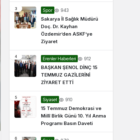
3
943
Spor
Sakarya İl Sağlık Müdürü
Doç. Dr. Kayhan
Özdemir’den ASKF’ye
Ziyaret
4
912
Erenler Haberleri
BAŞKAN ŞENOL DİNÇ 15
TEMMUZ GAZİLERİNİ
ZİYARET ETTİ
5
910
Siyaset
15 Temmuz Demokrasi ve
Millî Birlik Günü 10. Yıl Anma
Programı Basın Daveti
6