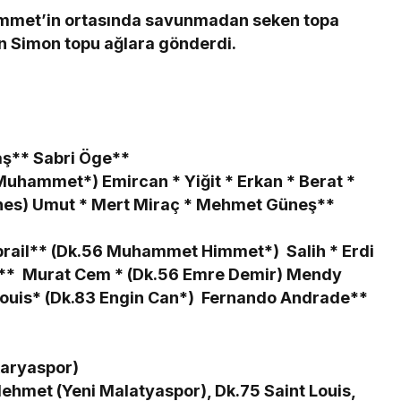
mmet’in ortasında savunmadan seken topa
 Simon topu ağlara gönderdi.
aş** Sabri Öge**
hammet*) Emircan * Yiğit * Erkan * Berat *
 Enes) Umut * Mert Miraç * Mehmet Güneş**
ail** (Dk.56 Muhammet Himmet*) Salih * Erdi
d** Murat Cem * (Dk.56 Emre Demir) Mendy
ouis* (Dk.83 Engin Can*) Fernando Andrade**
karyaspor)
hmet (Yeni Malatyaspor), Dk.75 Saint Louis,