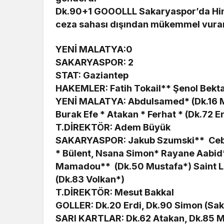
Dk.90+1 GOOOLLL Sakaryaspor’da Hi
ceza sahası dışından mükemmel vuran
YENİ MALATYA:0
SAKARYASPOR: 2
STAT: Gaziantep
HAKEMLER: Fatih Tokail** Şenol Bekt
YENİ MALATYA: Abdulsamed* (Dk.16 Mu
Burak Efe * Atakan * Ferhat * (Dk.72
T.DİREKTÖR: Adem Büyük
SAKARYASPOR: Jakub Szumski** Cebr
* Bülent, Nsana Simon* Rayane Aabi
Mamadou** (Dk.50 Mustafa*) Saint L
(Dk.83 Volkan*)
T.DİREKTÖR: Mesut Bakkal
GOLLER: Dk.20 Erdi, Dk.90 Simon (Sa
SARI KARTLAR: Dk.62 Atakan, Dk.85 Me