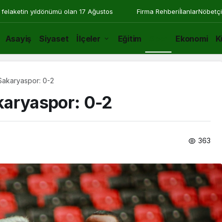
 felaketin yıldönümü olan 17 Ağustos
Firma Rehberi
İlanlar
Nöbetçi
Asayiş
Siyaset
İlçeler
Eğitim
Spor
Ekonomi
K
Sakaryaspor: 0-2
karyaspor: 0-2
363