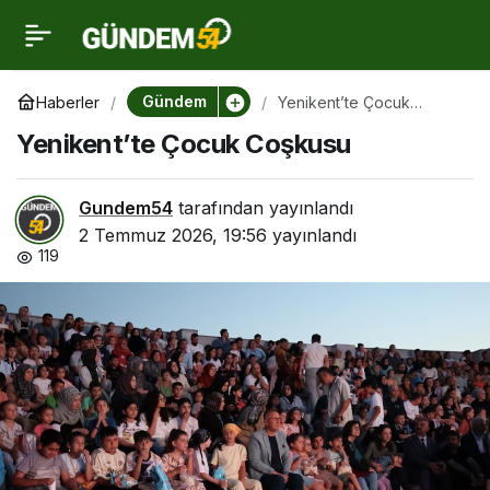
Yenikent’te Çocuk
0
Coşkusu
Gündem
Haberler
Yenikent’te Çocuk
Coşkusu
Yenikent’te Çocuk Coşkusu
Gundem54
tarafından yayınlandı
2 Temmuz 2026, 19:56
yayınlandı
119