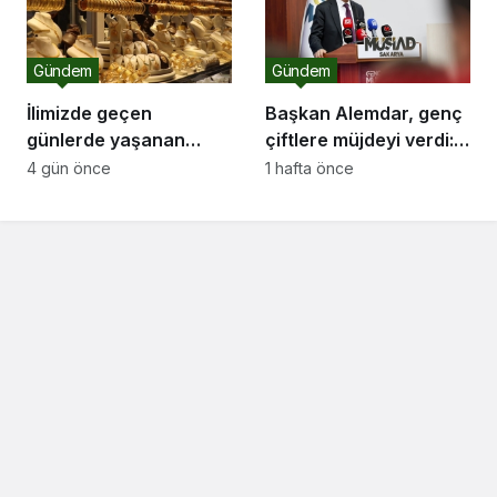
Gündem
Gündem
İlimizde geçen
Başkan Alemdar, genç
günlerde yaşanan
çiftlere müjdeyi verdi:
ortalıktan kaybolan
“Gençlerimize düğün
4 gün önce
1 hafta önce
kuyumcu olayı ile ilgili
salonu desteği
olarak Sakarya Sarraf
sunacağız”
Kuyumcu ve
Mücevherciler Dernek
başkanı Serkan Serbes
bir açıklama yaptı..