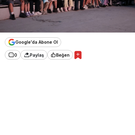
Google'da Abone Ol
0
Paylaş
Beğen