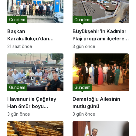
Gündem
Gündem
Başkan
Büyükşehir’in Kadınlar
Karakullukçu’dan
Plajı programı ilçelere
Sakarya Muşlular
açılıyor
21 saat önce
3 gün önce
Derneği’ne ziyaret
Gündem
Gündem
Havanur ile Çağatay
Demetoğlu Ailesinin
Han ömür boyu
mutlu günü
mutluluğa “Evet” dedi
3 gün önce
3 gün önce