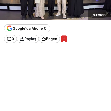
_autotone
Google'da Abone Ol
0
Paylaş
Beğen