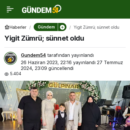
Yigit Zümrü; sünnet oldu
0
Gündem
Haberler
Yigit Zümrü; sünnet oldu
Yigit Zümrü; sünnet oldu
Gundem54
tarafından yayınlandı
26 Haziran 2023, 22:16
yayınlandı
27 Temmuz
2024, 23:09
güncellendi
5.404