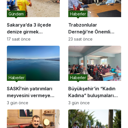
Gündem
Haberler
Sakarya’da 3 ilçede
Trabzonlular
denize girmek
Derneği’ne Önemli
yasaklandı
Ziyaret
17 saat önce
23 saat önce
Haberler
Haberler
SASKİ’nin yatırımları
Büyükşehir’in “Kadın
meyvesini vermeye
Kadına” buluşmaları
başladı:
Akyazı’da devam etti
3 gün önce
3 gün önce