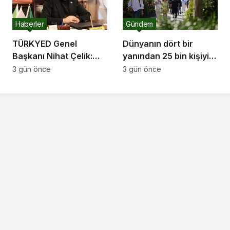
Haberler
Gündem
TÜRKYED Genel
Dünyanın dört bir
Başkanı Nihat Çelik:
yanından 25 bin kişiyi
“Gençliğine Sahip
ağırlayacak dev fuar
3 gün önce
3 gün önce
Çıkmayan Milletler
için geri sayım
Geleceğini İnşa
Edemez”