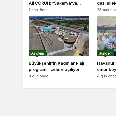
Ali ÇORUH; “Sakarya’ya
gazi aile
değer katan bir üniversite
2 saat önce
23 saat ön
inşa etmek istiyorum”
Gündem
Gündem
Büyükşehir’in Kadınlar Plajı
Havanur 
programı ilçelere açılıyor
ömür boy
dedi
4 gün önce
4 gün önc