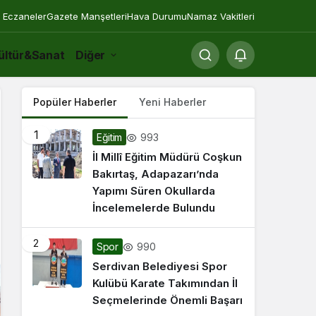
 Eczaneler
Gazete Manşetleri
Hava Durumu
Namaz Vakitleri
ültür&Sanat
Diğer
Popüler Haberler
Yeni Haberler
1
993
Eğitim
İl Millî Eğitim Müdürü Coşkun
Bakırtaş, Adapazarı’nda
Yapımı Süren Okullarda
İncelemelerde Bulundu
2
990
Spor
Serdivan Belediyesi Spor
Kulübü Karate Takımından İl
Seçmelerinde Önemli Başarı