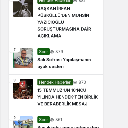
881
Hendek Haberleri
BAŞKAN İRFAN
PÜSKÜLLÜ’DEN MUHSİN
YAZICIOĞLU
SORUŞTURMASINA DAİR
AÇIKLAMA
7
879
Spor
Salı Sofrası Yapılaşmanın
ayak sesleri
8
873
Hendek Haberleri
15 TEMMUZ’UN 10’NCU
YILINDA HENDEK’TEN BİRLİK
VE BERABERLİK MESAJI
9
861
Spor
Büyükşehir genç yetenekleri