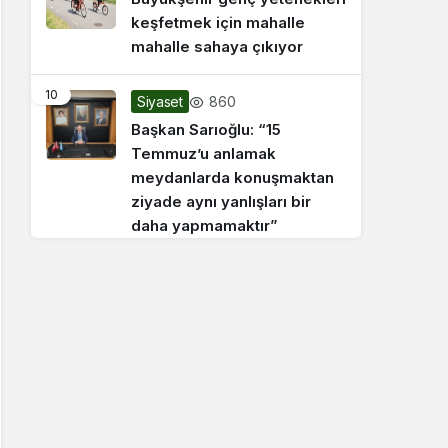
keşfetmek için mahalle
mahalle sahaya çıkıyor
10
860
Siyaset
Başkan Sarıoğlu: “15
Temmuz’u anlamak
meydanlarda konuşmaktan
ziyade aynı yanlışları bir
daha yapmamaktır”