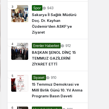
3
943
Spor
Sakarya İl Sağlık Müdürü
Doç. Dr. Kayhan
Özdemir’den ASKF’ye
Ziyaret
4
912
Erenler Haberleri
BAŞKAN ŞENOL DİNÇ 15
TEMMUZ GAZİLERİNİ
ZİYARET ETTİ
5
910
Siyaset
15 Temmuz Demokrasi ve
Millî Birlik Günü 10. Yıl Anma
Programı Basın Daveti
6