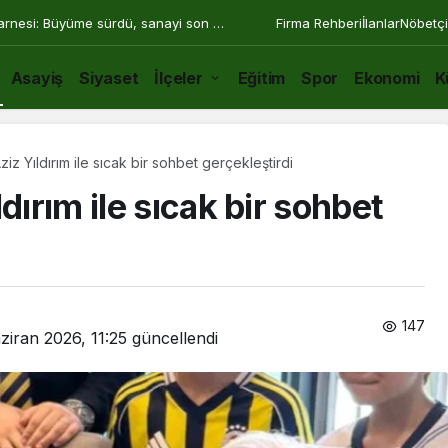
arnesi: Büyüme sürdü, sanayi son 30
Firma Rehberi
İlanlar
Nöbetçi
Asayiş
Siyaset
İlçeler
Eğitim
Spor
Ekonomi
K
ziz Yıldırım ile sıcak bir sohbet gerçekleştirdi
dırım ile sıcak bir sohbet
147
ziran 2026, 11:25
güncellendi