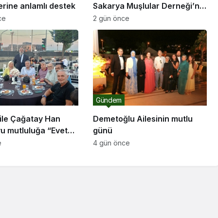
lerine anlamlı destek
Sakarya Muşlular Derneği’ne
ziyaret
ce
2 gün önce
Gündem
ile Çağatay Han
Demetoğlu Ailesinin mutlu
u mutluluğa “Evet”
günü
e
4 gün önce