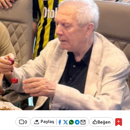
Paylaş
0
Beğen