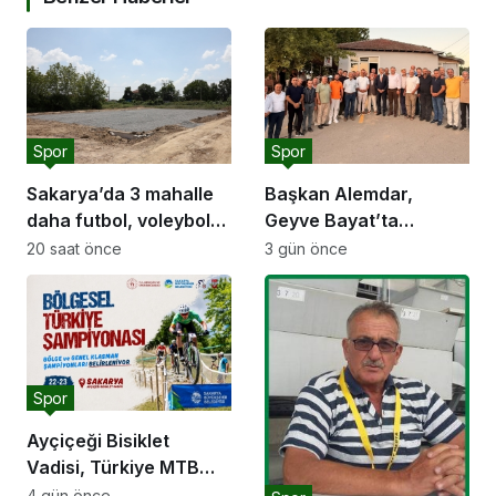
Spor
Spor
Sakarya’da 3 mahalle
Başkan Alemdar,
daha futbol, voleybol
Geyve Bayat’ta
ve basketbol sahasına
hemşehrileriyle
20 saat önce
3 gün önce
kavuşuyor
buluştu: “Gençlik ve
spor yatırımlarını
hayata geçirmeye
devam edeceğiz”
Spor
Ayçiçeği Bisiklet
Vadisi, Türkiye MTB
Şampiyonası’na ev
4 gün önce