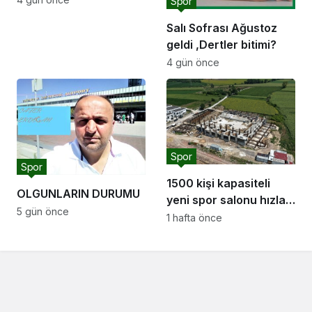
Spor
sahipliği yapacak
Salı Sofrası Ağustoz
geldi ,Dertler bitimi?
4 gün önce
Spor
Spor
1500 kişi kapasiteli
OLGUNLARIN DURUMU
yeni spor salonu hızla
5 gün önce
yükseliyor: “Salon
1 hafta önce
sporları için güçlü bir
altyapı oluşturuyoruz”