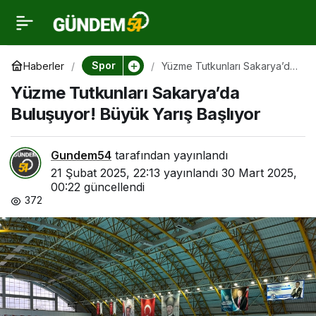
Yüzme Tutkunları
0
Sakarya’da Buluşuyor!
Spor
Haberler
Yüzme Tutkunları Sakarya’da
Buluşuyor! Büyük Yarış
Yüzme Tutkunları Sakarya’da
Başlıyor
Büyük Yarış Başlıyor
Buluşuyor! Büyük Yarış Başlıyor
Gundem54
tarafından yayınlandı
21 Şubat 2025, 22:13
yayınlandı
30 Mart 2025,
00:22
güncellendi
372