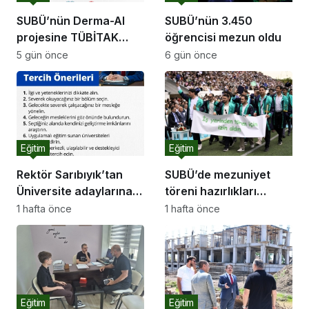
SUBÜ’nün Derma-AI
SUBÜ’nün 3.450
projesine TÜBİTAK
öğrencisi mezun oldu
desteği
5 gün önce
6 gün önce
Eğitim
Eğitim
Rektör Sarıbıyık’tan
SUBÜ’de mezuniyet
Üniversite adaylarına
töreni hazırlıkları
tercihi önerileri
tamam
1 hafta önce
1 hafta önce
Eğitim
Eğitim