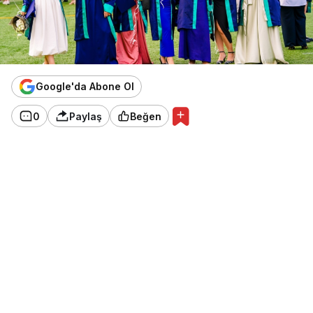
Google'da Abone Ol
0
Paylaş
Beğen