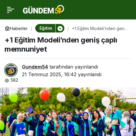
+1 Eğitim Modeli’nden
0
geniş çaplı memnuniyet
Eğitim
Haberler
+1 Eğitim Modeli’nden geniş
çaplı memnuniyet
+1 Eğitim Modeli’nden geniş çaplı
memnuniyet
Gundem54
tarafından yayınlandı
21 Temmuz 2025, 16:42
yayınlandı
582