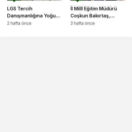
LGS Tercih
İl Millî Eğitim Müdürü
Danışmanlığına Yoğun
Coşkun Bakırtaş,
İlgi
Adapazarı’nda Yapımı
2 hafta önce
3 hafta önce
Süren Okullarda
İncelemelerde Bulundu