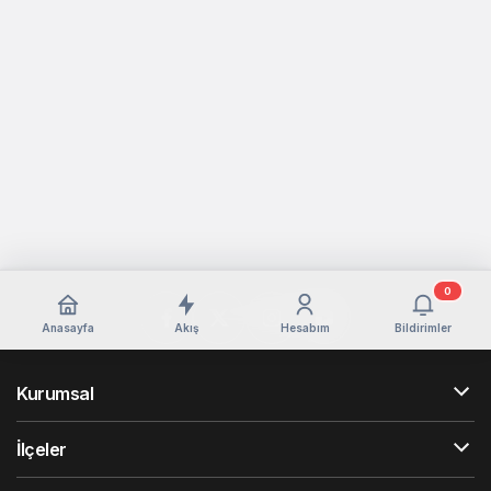
0
Anasayfa
Akış
Hesabım
Bildirimler
Kurumsal
İlçeler