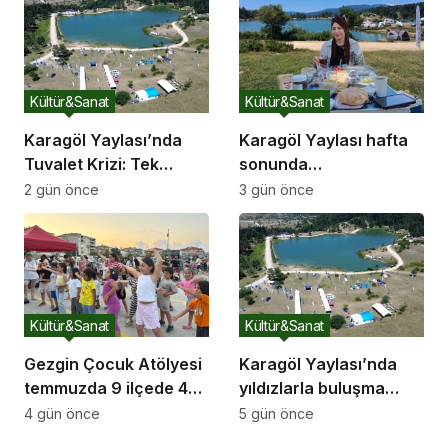
Kültür&Sanat
Kültür&Sanat
Karagöl Yaylası’nda
Karagöl Yaylası hafta
Tuvalet Krizi: Tek
sonunda
Tuvalet Binlerce
doğaseverlerin akınına
2 gün önce
3 gün önce
Ziyaretçiye Yetmiyor
uğradı
Kültür&Sanat
Kültür&Sanat
Gezgin Çocuk Atölyesi
Karagöl Yaylası’nda
temmuzda 9 ilçede 4
yıldızlarla buluşma
bini aşkın çocuğun
Marmara’nın en
4 gün önce
5 gün önce
yüzünü güldürdü
karanlık gökyüzünde