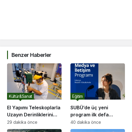
Benzer Haberler
Kültür&Sanat
Eğitim
El Yapımı Teleskoplarla
SUBÜ’de üç yeni
Uzayın Derinliklerini
program ilk defa
Keşfediyorlar
öğrenci alacak
29 dakika önce
40 dakika önce