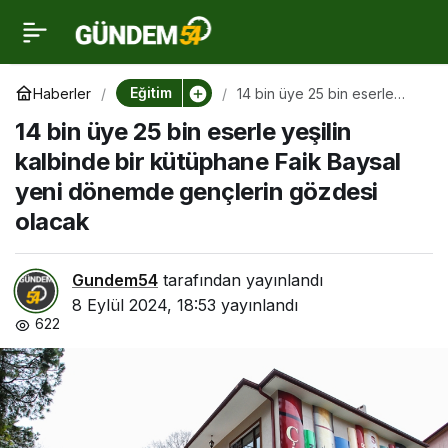
14 bin üye 25 bin eserle
0
yeşilin kalbinde bir
Eğitim
Haberler
14 bin üye 25 bin eserle
yeşilin kalbinde bir
14 bin üye 25 bin eserle yeşilin
kütüphane Faik Baysal yeni
kütüphane Faik Baysal
dönemde gençlerin
kalbinde bir kütüphane Faik Baysal
gözdesi olacak
yeni dönemde gençlerin gözdesi
yeni dönemde gençlerin
olacak
gözdesi olacak
Gundem54
tarafından yayınlandı
8 Eylül 2024, 18:53
yayınlandı
622