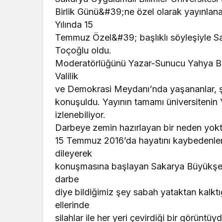
Birlik Günü&#39;ne özel olarak yayınla
Yılında 15
Temmuz Özel&#39; başlıklı söyleşiyle Sa
Toçoğlu oldu.
Moderatörlüğünü Yazar-Sunucu Yahya Bak
Valilik
ve Demokrasi Meydanı’nda yaşananlar, şe
konuşuldu. Yayının tamamı üniversitenin
izlenebiliyor.
Darbeye zemin hazırlayan bir neden yok
15 Temmuz 2016’da hayatını kaybedenlere 
dileyerek
konuşmasına başlayan Sakarya Büyükşehi
darbe
diye bildiğimiz şey sabah yataktan kalktı
ellerinde
silahlar ile her yeri çevirdiği bir görüntü