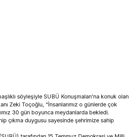
aşlıklı söyleşiyle SUBÜ Konuşmaları’na konuk olan
anı Zeki Toçoğlu, “İnsanlarımız o günlerde çok
arımız 30 gün boyunca meydanlarda bekledi.
 sahip çıkma duygusu sayesinde şehrimize sahip
i (SUBÜ) tarafından 15 Temmuz Demokrasi ve Milli