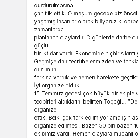
durdurulmasına
şahitlik ettik. O meşum gecede biz önceli
yaşamış insanlar olarak biliyoruz ki darbe
zamanlarda
planlanan olaylardır. O günlerde darbe o
güçlü
bir iktidar vardı. Ekonomide hiçbir sıkınt
Geçmişe dair tecrübelerimizden ve tankla
durumun
farkına vardık ve hemen harekete geçtik” i
İyi organize olduk
15 Temmuz gecesi çok büyük bir ekiple vat
tedbirleri aldıklarını belirten Toçoğlu, 
organize
ettik. Belki çok fark edilmiyor ama işin ası
organize edilmesi. Bazen 50 bin bazen 10
ekibimiz vardı. Hemen olaylara müdahil ol