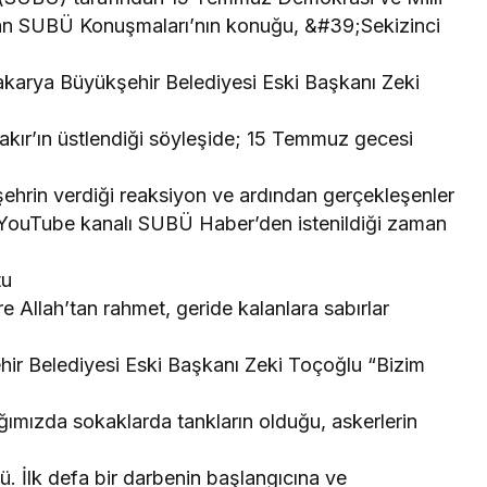
nan SUBÜ Konuşmaları’nın konuğu, &#39;Sekizinci
karya Büyükşehir Belediyesi Eski Başkanı Zeki
ır’ın üstlendiği söyleşide; 15 Temmuz gecesi
hrin verdiği reaksiyon ve ardından gerçekleşenler
 YouTube kanalı SUBÜ Haber’den istenildiği zaman
tu
Allah’tan rahmet, geride kalanlara sabırlar
r Belediyesi Eski Başkanı Zeki Toçoğlu “Bizim
ğımızda sokaklarda tankların olduğu, askerlerin
ydü. İlk defa bir darbenin başlangıcına ve