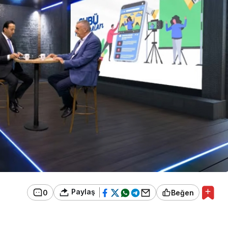
Paylaş
0
Beğen