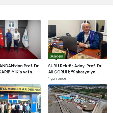
Gündem
ANDAN’dan Prof. Dr.
SUBÜ Rektör Adayı Prof. Dr.
ARIBIYIK’a vefa
Ali ÇORUH; “Sakarya’ya
değer katan bir üniversite
1 gün önce
inşa etmek istiyorum”