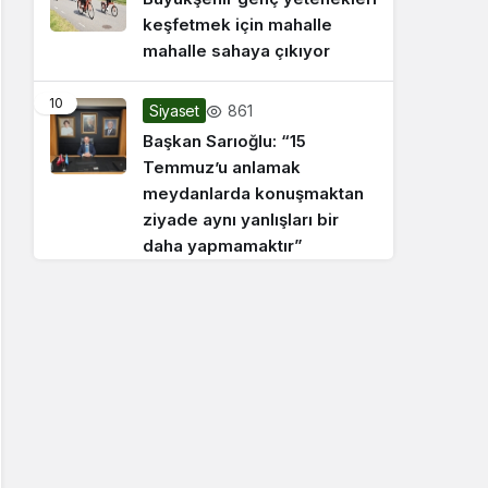
keşfetmek için mahalle
mahalle sahaya çıkıyor
10
861
Siyaset
Başkan Sarıoğlu: “15
Temmuz’u anlamak
meydanlarda konuşmaktan
ziyade aynı yanlışları bir
daha yapmamaktır”