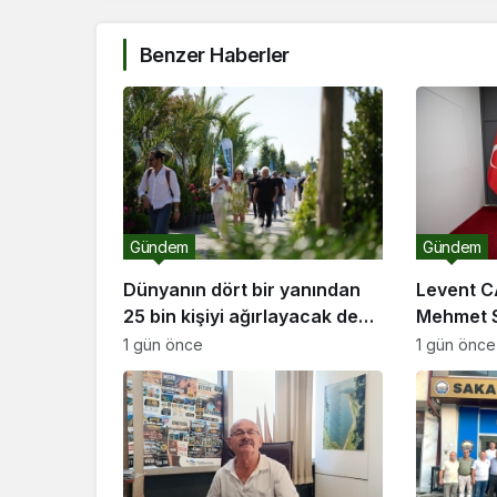
Benzer Haberler
Gündem
Gündem
Dünyanın dört bir yanından
Levent C
25 bin kişiyi ağırlayacak dev
Mehmet S
fuar için geri sayım
ziyareti
1 gün önce
1 gün önce