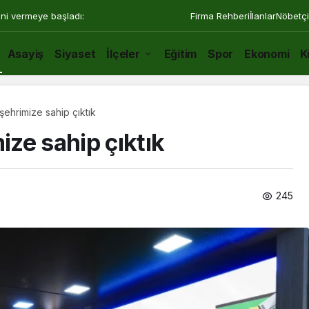
ini vermeye başladı:
Firma Rehberi
İlanlar
Nöbetçi
Asayiş
Siyaset
İlçeler
Eğitim
Spor
Ekonomi
K
ehrimize sahip çıktık
ze sahip çıktık
245