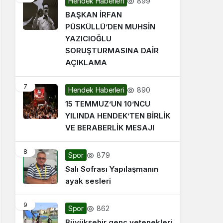
899
Hendek Haberleri
BAŞKAN İRFAN
PÜSKÜLLÜ’DEN MUHSİN
YAZICIOĞLU
SORUŞTURMASINA DAİR
AÇIKLAMA
7
890
Hendek Haberleri
15 TEMMUZ’UN 10’NCU
YILINDA HENDEK’TEN BİRLİK
VE BERABERLİK MESAJI
8
879
Spor
Salı Sofrası Yapılaşmanın
ayak sesleri
9
862
Spor
Büyükşehir genç yetenekleri