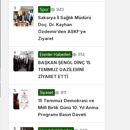
3
943
Spor
Sakarya İl Sağlık Müdürü
Doç. Dr. Kayhan
Özdemir’den ASKF’ye
Ziyaret
4
914
Erenler Haberleri
BAŞKAN ŞENOL DİNÇ 15
TEMMUZ GAZİLERİNİ
ZİYARET ETTİ
5
911
Siyaset
15 Temmuz Demokrasi ve
Millî Birlik Günü 10. Yıl Anma
Programı Basın Daveti
6