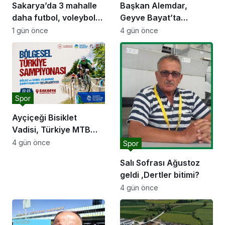
Sakarya’da 3 mahalle
Başkan Alemdar,
daha futbol, voleybol
Geyve Bayat’ta
ve basketbol sahasına
hemşehrileriyle
1 gün önce
4 gün önce
kavuşuyor
buluştu: “Gençlik ve
spor yatırımlarını
hayata geçirmeye
devam edeceğiz”
Spor
Ayçiçeği Bisiklet
Vadisi, Türkiye MTB
Şampiyonası’na ev
4 gün önce
Spor
sahipliği yapacak
Salı Sofrası Ağustoz
geldi ,Dertler bitimi?
4 gün önce