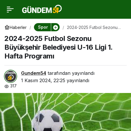
2024-2025 Futbol
0
Sezonu Büyükşehir
Spor
Haberler
2024-2025 Futbol Sezonu
Büyükşehir Belediyesi U-16
2024-2025 Futbol Sezonu
Ligi 1. Hafta Programı
Belediyesi U-16 Ligi 1.
Büyükşehir Belediyesi U-16 Ligi 1.
Hafta Programı
Hafta Programı
Gundem54
tarafından yayınlandı
1 Kasım 2024, 22:25
yayınlandı
317