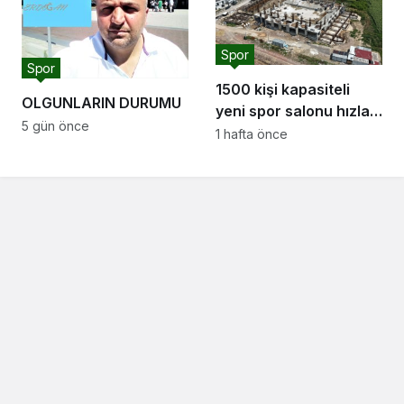
Spor
Spor
1500 kişi kapasiteli
OLGUNLARIN DURUMU
yeni spor salonu hızla
5 gün önce
yükseliyor: “Salon
1 hafta önce
sporları için güçlü bir
altyapı oluşturuyoruz”