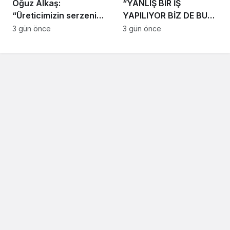
Oğuz Alkaş:
“YANLIŞ BİR İŞ
“Üreticimizin serzenişi
YAPILIYOR BİZ DE BU
haklı, devletimizin
YANLIŞ İŞ KARŞISINDA
3 gün önce
3 gün önce
ekonomik mücadelesi
TÜRK MİLLETİNİ
de ortadadır.”
UYARMAYA DEVAM
EDECEĞİZ”