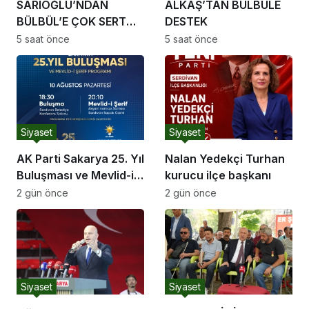
SARIOĞLU’NDAN
ALKAŞ’TAN BÜLBÜLE
BÜLBÜL’E ÇOK SERT
DESTEK
TEPKİ
5 saat önce
5 saat önce
Siyaset
Siyaset
AK Parti Sakarya 25. Yıl
Nalan Yedekçi Turhan
Buluşması ve Mevlid-i
kurucu ilçe başkanı
Şerif Programı
2 gün önce
2 gün önce
Siyaset
Siyaset