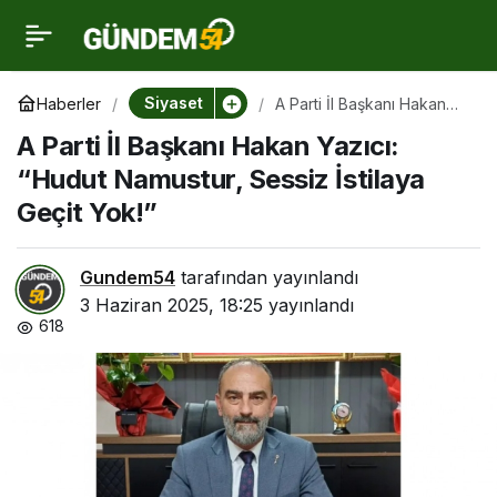
A Parti İl Başkanı Hakan
0
Yazıcı: “Hudut
Siyaset
Haberler
A Parti İl Başkanı Hakan
Yazıcı: “Hudut Namustur,
A Parti İl Başkanı Hakan Yazıcı:
Sessiz İstilaya Geçit Yok!”
Namustur, Sessiz
“Hudut Namustur, Sessiz İstilaya
Geçit Yok!”
İstilaya Geçit Yok!”
Gundem54
tarafından yayınlandı
3 Haziran 2025, 18:25
yayınlandı
618