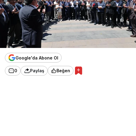
Google'da Abone Ol
0
Paylaş
Beğen