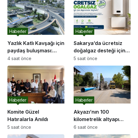
Haberler
Haberler
Yazlık Katlı Kavşağı için
Sakarya’da ücretsiz
paydaş buluşması:
doğalgaz desteği için
“İletişim kanallarımız
başvurular başladı
4 saat önce
5 saat önce
hep açık olacak”
Haberler
Haberler
Komite Güzel
Akyazı’nın 100
Hatıralarla Anıldı
kilometrelik altyapı
hattı için saha
5 saat önce
6 saat önce
çalışmaları başladı