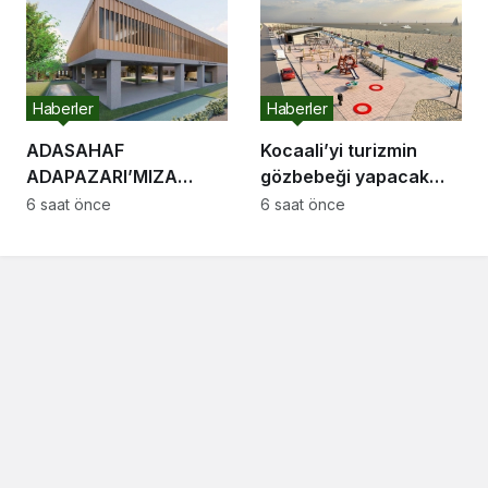
Haberler
Haberler
ADASAHAF
Kocaali’yi turizmin
ADAPAZARI’MIZA
gözbebeği yapacak
HAYIRLI OLSUN
sahil projelerini ilk kez
6 saat önce
6 saat önce
Adapazarı Meclisi
paylaştı: “Gurur
Toplandı
duyacağımız bir cazibe
merkezi olacak”