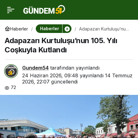
Adapazarı
0
Kurtuluşu’nun 105. Yılı
Haberler
Haberler
Adapazarı Kurtuluşu’nun
105. Yılı Coşkuyla
Adapazarı Kurtuluşu’nun 105. Yılı
Kutlandı
Coşkuyla Kutlandı
Coşkuyla Kutlandı
Gundem54
tarafından yayınlandı
24 Haziran 2026, 09:48
yayınlandı
14 Temmuz
2026, 22:07
güncellendi
72