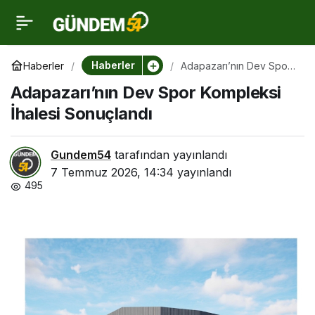
Adapazarı’nın Dev Spor
0
Kompleksi İhalesi
Haberler
Haberler
Adapazarı’nın Dev Spor
Kompleksi İhalesi
Adapazarı’nın Dev Spor Kompleksi
Sonuçlandı
Sonuçlandı
İhalesi Sonuçlandı
Gundem54
tarafından yayınlandı
7 Temmuz 2026, 14:34
yayınlandı
495