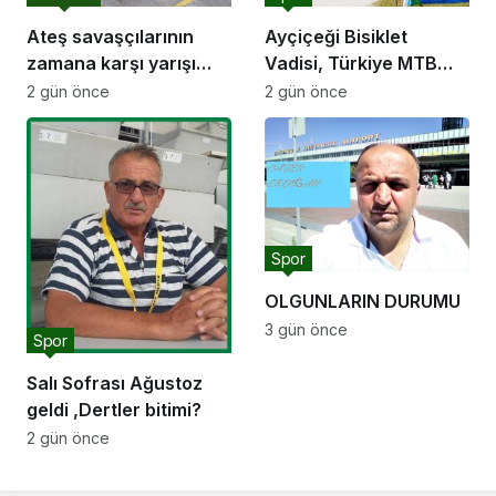
Ateş savaşçılarının
Ayçiçeği Bisiklet
zamana karşı yarışı
Vadisi, Türkiye MTB
faciaların önüne geçti
Şampiyonası’na ev
2 gün önce
2 gün önce
sahipliği yapacak
Spor
OLGUNLARIN DURUMU
3 gün önce
Spor
Salı Sofrası Ağustoz
geldi ,Dertler bitimi?
2 gün önce