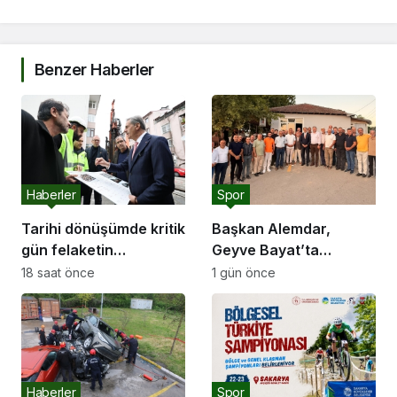
Benzer Haberler
Haberler
Spor
Tarihi dönüşümde kritik
Başkan Alemdar,
gün felaketin
Geyve Bayat’ta
yıldönümü olan 17
hemşehrileriyle
18 saat önce
1 gün önce
Ağustos
buluştu: “Gençlik ve
spor yatırımlarını
hayata geçirmeye
devam edeceğiz”
Haberler
Spor