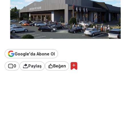
Google'da Abone Ol
0
Paylaş
Beğen