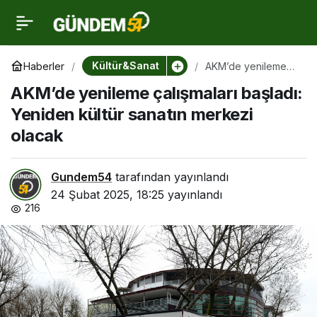
AKM’de yenileme
0
çalışmaları başladı:
Kültür&Sanat
Haberler
AKM’de yenileme
çalışmaları başladı:
AKM’de yenileme çalışmaları başladı:
Yeniden kültür
Yeniden kültür sanatın
sanatın merkezi
Yeniden kültür sanatın merkezi
olacak
olacak
merkezi olacak
Gundem54
tarafından yayınlandı
24 Şubat 2025, 18:25
yayınlandı
216