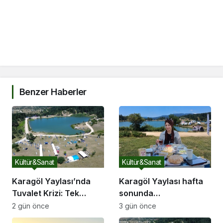
Benzer Haberler
Kültür&Sanat
Kültür&Sanat
Karagöl Yaylası’nda
Karagöl Yaylası hafta
Tuvalet Krizi: Tek
sonunda
Tuvalet Binlerce
doğaseverlerin akınına
2 gün önce
3 gün önce
Ziyaretçiye Yetmiyor
uğradı