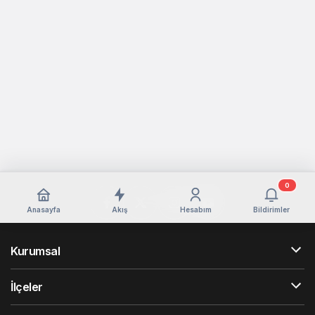
0
Anasayfa
Akış
Hesabım
Bildirimler
Kurumsal
İlçeler