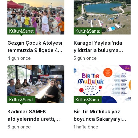
Kültür&Sanat
Kültür&Sanat
Gezgin Çocuk Atölyesi
Karagöl Yaylası’nda
temmuzda 9 ilçede 4
yıldızlarla buluşma
bini aşkın çocuğun
Marmara’nın en
4 gün önce
5 gün önce
yüzünü güldürdü
karanlık gökyüzünde
astronomi kampı
Kültür&Sanat
Kültür&Sanat
Kadınlar SAMEK
Bir Tır Mutluluk yaz
atölyelerinde üretti,
boyunca Sakarya’yı
ortaya rengârenk
dolaşacak
6 gün önce
1 hafta önce
eserler çıktı