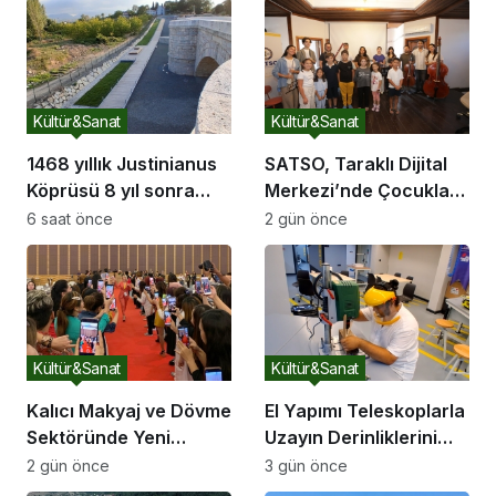
Kültür&Sanat
Kültür&Sanat
1468 yıllık Justinianus
SATSO, Taraklı Dijital
Köprüsü 8 yıl sonra
Merkezi’nde Çocukları
yeniden ziyarete açıldı
Sanatla Buluşturdu
6 saat önce
2 gün önce
Kültür&Sanat
Kültür&Sanat
Kalıcı Makyaj ve Dövme
El Yapımı Teleskoplarla
Sektöründe Yeni
Uzayın Derinliklerini
Dönem: 2026’nın Ana
Keşfediyorlar
2 gün önce
3 gün önce
Gündemi Güvenli