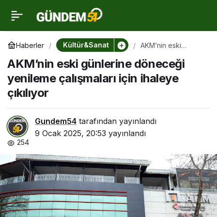
AKM’nin eski günlerine
0
döneceği yenileme
Kültür&Sanat
Haberler
AKM’nin eski
günlerine döneceği
AKM’nin eski günlerine döneceği
yenileme çalışmaları
çalışmaları için ihaleye
için ihaleye çıkılıyor
yenileme çalışmaları için ihaleye
çıkılıyor
çıkılıyor
Gundem54
tarafından yayınlandı
9 Ocak 2025, 20:53
yayınlandı
254