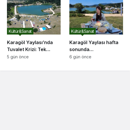
Pigment ve Bilimsel
Eğitim
Kültür&Sanat
Kültür&Sanat
Karagöl Yaylası’nda
Karagöl Yaylası hafta
Tuvalet Krizi: Tek
sonunda
Tuvalet Binlerce
doğaseverlerin akınına
5 gün önce
6 gün önce
Ziyaretçiye Yetmiyor
uğradı