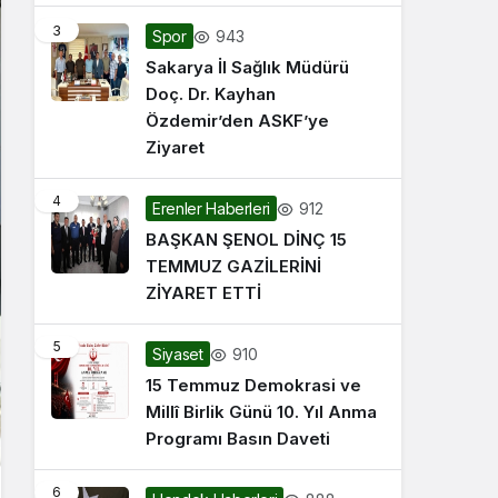
3
943
Spor
Sakarya İl Sağlık Müdürü
Doç. Dr. Kayhan
Özdemir’den ASKF’ye
Ziyaret
4
912
Erenler Haberleri
BAŞKAN ŞENOL DİNÇ 15
TEMMUZ GAZİLERİNİ
ZİYARET ETTİ
5
910
Siyaset
15 Temmuz Demokrasi ve
Millî Birlik Günü 10. Yıl Anma
Programı Basın Daveti
6