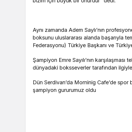
bizim için büyük bir onurdur” dedi.
Aynı zamanda Adem Saylı’nın profesyonel 
boksunu uluslararası alanda başarıyla te
Federasyonu) Türkiye Başkanı ve Türkiye 
Şampiyon Emre Sayılı’nın karşılaşması te
dünyadaki boksseverler tarafından ilgiyle 
Dün Serdivan’da Morninig Cafe’de spor ba
şampiyon gururumuz oldu