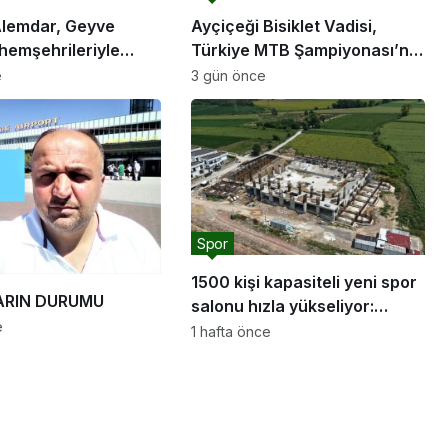
lemdar, Geyve
Ayçiçeği Bisiklet Vadisi,
hemşehrileriyle
Türkiye MTB Şampiyonası’na
ev sahipliği yapacak
e
3 gün önce
rını hayata
e devam edeceğiz”
Spor
1500 kişi kapasiteli yeni spor
RIN DURUMU
salonu hızla yükseliyor:
e
“Salon sporları için güçlü bir
1 hafta önce
altyapı oluşturuyoruz”