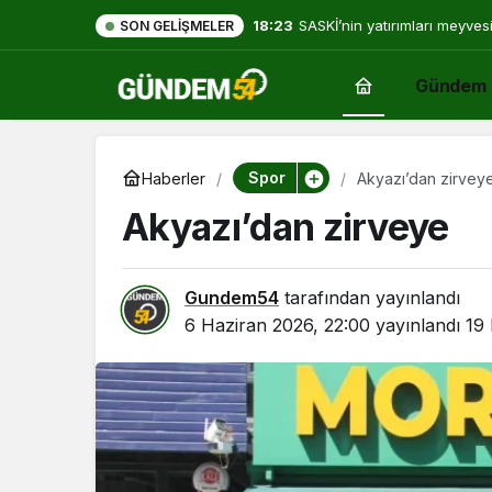
18:23
SASKİ’nin yatırımları meyves
SON GELIŞMELER
Gündem
Spor
Haberler
Akyazı’dan zirvey
Akyazı’dan zirveye
Gundem54
tarafından yayınlandı
6 Haziran 2026, 22:00
yayınlandı
19 