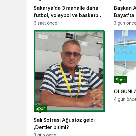
Sakarya’da 3 mahalle daha
Başkan A
futbol, voleybol ve basketbol
Bayat’ta 
sahasına kavuşuyor
buluştu: “Gençlik ve spor
6 saat önce
3 gün önc
yatırımla
geçirmey
Spor
OLGUNLA
4 gün önc
Spor
Salı Sofrası Ağustoz geldi
,Dertler bitimi?
3 gün önce