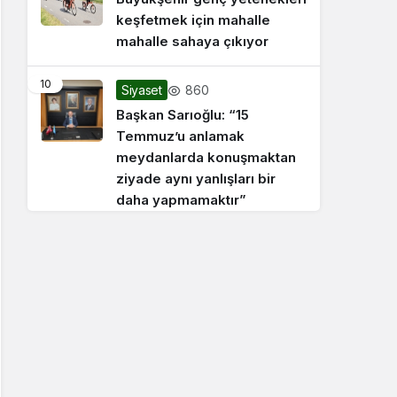
keşfetmek için mahalle
mahalle sahaya çıkıyor
10
860
Siyaset
Başkan Sarıoğlu: “15
Temmuz’u anlamak
meydanlarda konuşmaktan
ziyade aynı yanlışları bir
daha yapmamaktır”