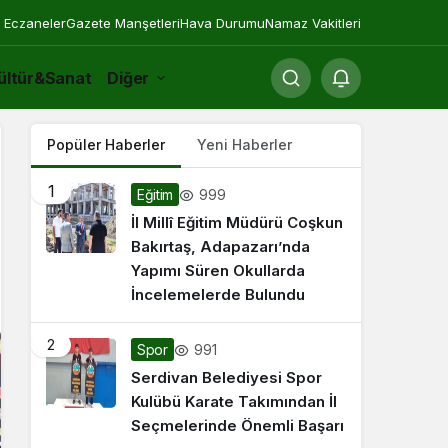
 Eczaneler
Gazete Manşetleri
Hava Durumu
Namaz Vakitleri
ültür&Sanat
Diğer
Popüler Haberler
Yeni Haberler
1
999
Eğitim
İl Millî Eğitim Müdürü Coşkun
Bakırtaş, Adapazarı’nda
Yapımı Süren Okullarda
İncelemelerde Bulundu
2
991
Spor
Serdivan Belediyesi Spor
Kulübü Karate Takımından İl
Seçmelerinde Önemli Başarı