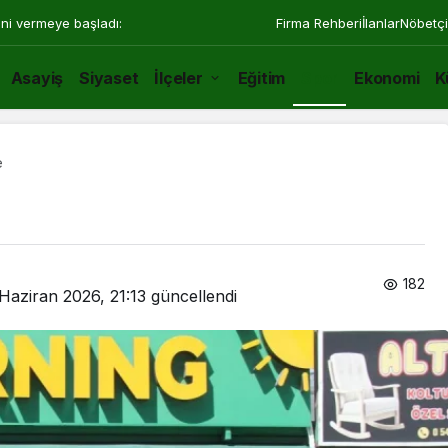
ini vermeye başladı:
Firma Rehberi
İlanlar
Nöbetçi
Asayiş
Siyaset
İlçeler
Eğitim
Spor
Ekonomi
K
e
182
Haziran 2026, 21:13
güncellendi