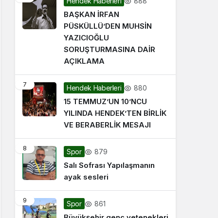
888
Hendek Haberleri
BAŞKAN İRFAN
PÜSKÜLLÜ’DEN MUHSİN
YAZICIOĞLU
SORUŞTURMASINA DAİR
AÇIKLAMA
7
880
Hendek Haberleri
15 TEMMUZ’UN 10’NCU
YILINDA HENDEK’TEN BİRLİK
VE BERABERLİK MESAJI
8
879
Spor
Salı Sofrası Yapılaşmanın
ayak sesleri
9
861
Spor
Büyükşehir genç yetenekleri