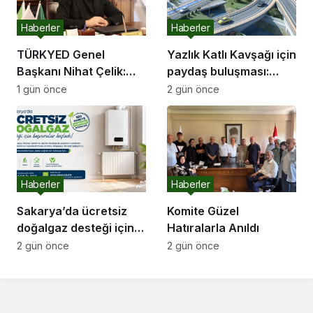
Haberler
Haberler
TÜRKYED Genel
Yazlık Katlı Kavşağı için
Başkanı Nihat Çelik:
paydaş buluşması:
“Gençliğine Sahip
“İletişim kanallarımız
1 gün önce
2 gün önce
Çıkmayan Milletler
hep açık olacak”
Geleceğini İnşa
Edemez”
Haberler
Haberler
Sakarya’da ücretsiz
Komite Güzel
doğalgaz desteği için
Hatıralarla Anıldı
başvurular başladı
2 gün önce
2 gün önce