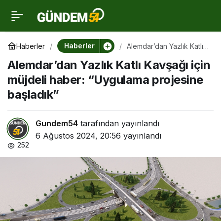
Alemdar’dan Yazlık Katlı
0
Kavşağı için müjdeli
Haberler
Haberler
Alemdar’dan Yazlık Katlı
Kavşağı için müjdeli
Alemdar’dan Yazlık Katlı Kavşağı için
haber: “Uygulama
haber: “Uygulama
projesine başladık”
müjdeli haber: “Uygulama projesine
başladık”
projesine başladık”
Gundem54
tarafından yayınlandı
6 Ağustos 2024, 20:56
yayınlandı
252