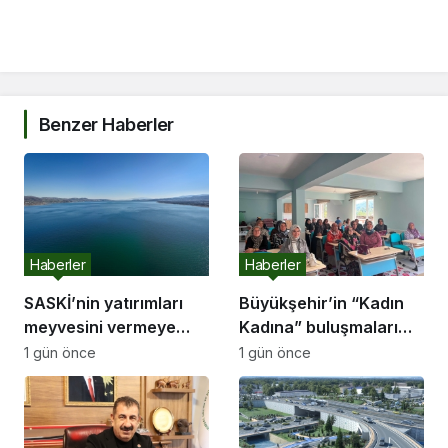
Benzer Haberler
Haberler
Haberler
SASKİ’nin yatırımları
Büyükşehir’in “Kadın
meyvesini vermeye
Kadına” buluşmaları
başladı:
Akyazı’da devam etti
1 gün önce
1 gün önce