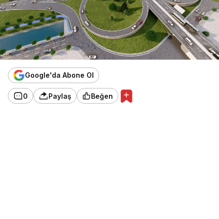
Google'da Abone Ol
0
Paylaş
Beğen