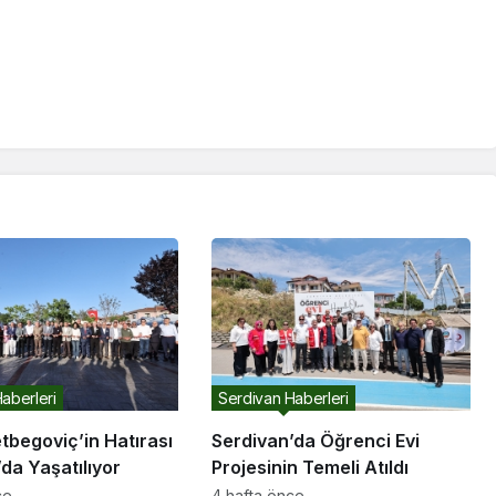
aberleri
Serdivan Haberleri
etbegoviç’in Hatırası
Serdivan’da Öğrenci Evi
da Yaşatılıyor
Projesinin Temeli Atıldı
ce
4 hafta önce