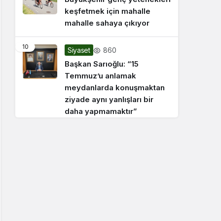
keşfetmek için mahalle
mahalle sahaya çıkıyor
10
860
Siyaset
Başkan Sarıoğlu: “15
Temmuz’u anlamak
meydanlarda konuşmaktan
ziyade aynı yanlışları bir
daha yapmamaktır”