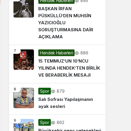
895
Hendek Haberleri
BAŞKAN İRFAN
PÜSKÜLLÜ’DEN MUHSİN
YAZICIOĞLU
SORUŞTURMASINA DAİR
AÇIKLAMA
7
886
Hendek Haberleri
15 TEMMUZ’UN 10’NCU
YILINDA HENDEK’TEN BİRLİK
VE BERABERLİK MESAJI
8
879
Spor
Salı Sofrası Yapılaşmanın
ayak sesleri
9
862
Spor
Büyükşehir genç yetenekleri