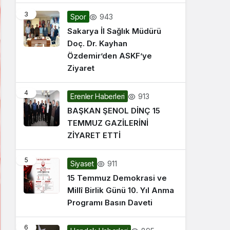
3
943
Spor
Sakarya İl Sağlık Müdürü
Doç. Dr. Kayhan
Özdemir’den ASKF’ye
Ziyaret
4
913
Erenler Haberleri
BAŞKAN ŞENOL DİNÇ 15
TEMMUZ GAZİLERİNİ
ZİYARET ETTİ
5
911
Siyaset
15 Temmuz Demokrasi ve
Millî Birlik Günü 10. Yıl Anma
Programı Basın Daveti
6