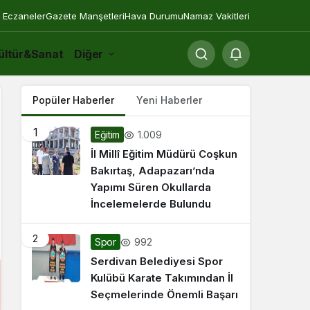
 Eczaneler
Gazete Manşetleri
Hava Durumu
Namaz Vakitleri
ültür&Sanat
Diğer
Popüler Haberler
Yeni Haberler
1
1.009
Eğitim
İl Millî Eğitim Müdürü Coşkun
Bakırtaş, Adapazarı’nda
Yapımı Süren Okullarda
İncelemelerde Bulundu
2
992
Spor
Serdivan Belediyesi Spor
Kulübü Karate Takımından İl
Seçmelerinde Önemli Başarı