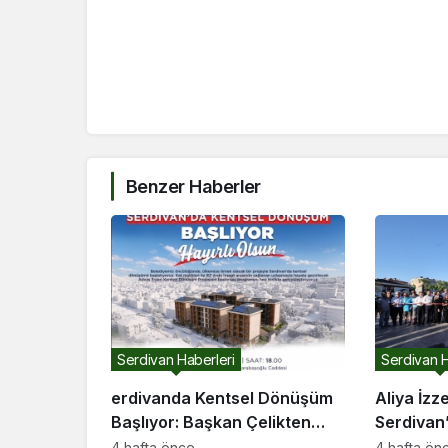
Benzer Haberler
Serdivan Haberleri
Serdivan H
erdivanda Kentsel Dönüşüm
Aliya İzz
Başlıyor: Başkan Çelikten
Serdivan’
Davet
4 hafta önce
4 hafta ön