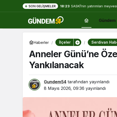
18:23
SASKİ’nin yatırımları meyves
SON GELIŞMELER
Gündem
İlçeler
Serdivan Habe
Haberler
Anneler Günü’ne Özel
Yankılanacak
Gundem54
tarafından yayınlandı
8 Mayıs 2026, 09:36
yayınlandı