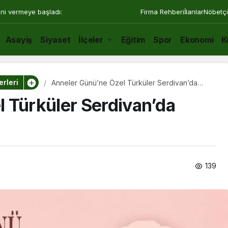
ini vermeye başladı:
Firma Rehberi
İlanlar
Nöbetçi
Asayiş
Siyaset
İlçeler
Eğitim
Spor
Ekonomi
K
rleri
Anneler Günü’ne Özel Türküler Serdivan’da
Yankılanacak
 Türküler Serdivan’da
139