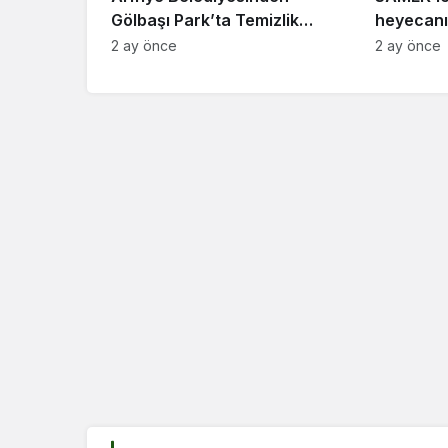
Gölbaşı Park’ta Temizlik
heyecanı
Çalışması
edecek
2 ay önce
2 ay önce