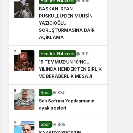
909
Hendek Haberleri
BAŞKAN İRFAN
PÜSKÜLLÜ’DEN MUHSİN
YAZICIOĞLU
SORUŞTURMASINA DAİR
AÇIKLAMA
7
901
Hendek Haberleri
15 TEMMUZ’UN 10’NCU
YILINDA HENDEK’TEN BİRLİK
VE BERABERLİK MESAJI
8
880
Spor
Salı Sofrası Yapılaşmanın
ayak sesleri
9
869
Spor
SAKARYASPOR’UN