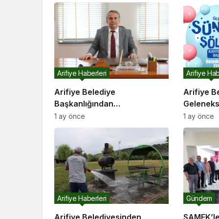
Arifiye Haberleri
Arifiye Hab
Arifiye Belediye
Arifiye B
Başkanlığından…
Geleneks
Organizas
1 ay önce
1 ay önce
Başladı
Arifiye Haberleri
Gündem
Arifiye Belediyesinden
SAMEK’ler