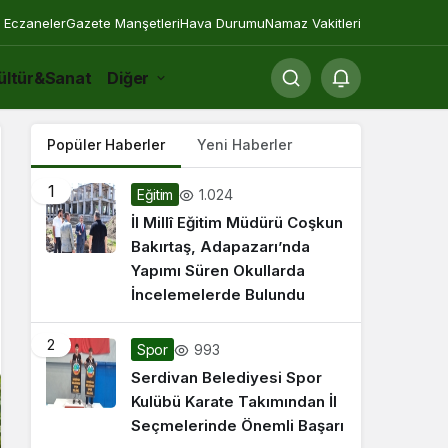
 Eczaneler
Gazete Manşetleri
Hava Durumu
Namaz Vakitleri
ültür&Sanat
Diğer
Popüler Haberler
Yeni Haberler
1
1.024
Eğitim
İl Millî Eğitim Müdürü Coşkun
Bakırtaş, Adapazarı’nda
Yapımı Süren Okullarda
İncelemelerde Bulundu
2
993
Spor
Serdivan Belediyesi Spor
Kulübü Karate Takımından İl
Seçmelerinde Önemli Başarı