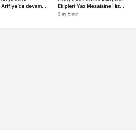
 Arifiye’de devam
Ekipleri Yaz Mesaisine Hız
Verdi
2 ay önce