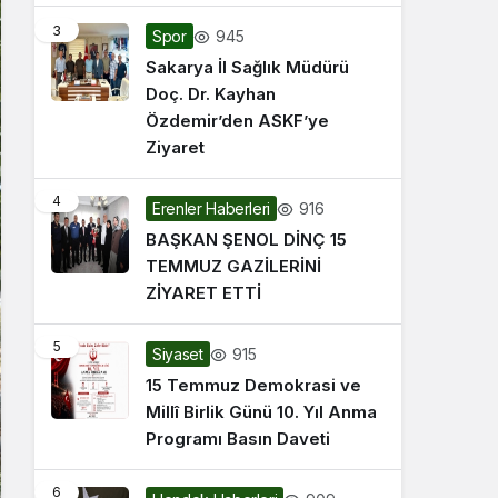
3
945
Spor
Sakarya İl Sağlık Müdürü
Doç. Dr. Kayhan
Özdemir’den ASKF’ye
Ziyaret
4
916
Erenler Haberleri
BAŞKAN ŞENOL DİNÇ 15
TEMMUZ GAZİLERİNİ
ZİYARET ETTİ
5
915
Siyaset
15 Temmuz Demokrasi ve
Millî Birlik Günü 10. Yıl Anma
Programı Basın Daveti
6