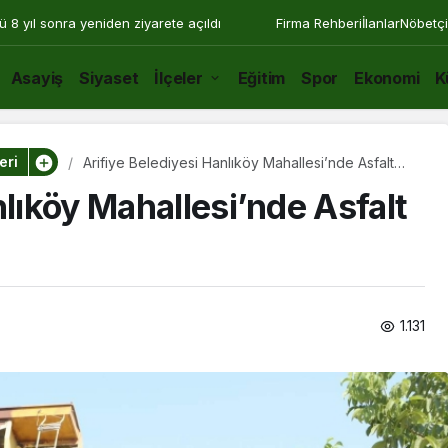
ü 8 yıl sonra yeniden ziyarete açıldı
Firma Rehberi
İlanlar
Nöbetçi
Asayiş
Siyaset
İlçeler
Eğitim
Spor
Ekonomi
K
eri
Arifiye Belediyesi Hanlıköy Mahallesi’nde Asfalt
Çalışmalarına Başladı
nlıköy Mahallesi’nde Asfalt
1.131