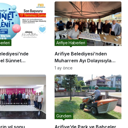
erleri
Arifiye Haberleri
elediyesi’nde
Arifiye Belediyesi’nden
el Sünnet
Muharrem Ayı Dolayısıyla
yonu İçin Kayıtlar
Aşure İkramı
1 ay önce
Gündem
in yıl sonu
Arifiye’de Park ve Bahçeler