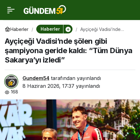
Ayçiçeği Vadisi’nde
0
şölen gibi şampiyona
Haberler
Haberler
Ayçiçeği Vadisi’nde
şölen gibi şampiyona
Ayçiçeği Vadisi’nde şölen gibi
geride kaldı: “Tüm Dünya
geride kaldı: “Tüm
Sakarya’yı izledi”
şampiyona geride kaldı: “Tüm Dünya
Sakarya’yı izledi”
Dünya Sakarya’yı izledi”
Gundem54
tarafından yayınlandı
8 Haziran 2026, 17:37
yayınlandı
168