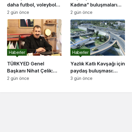
daha futbol, voleybol
Kadına” buluşmaları
ve basketbol sahasına
Akyazı’da devam etti
2 gün önce
2 gün önce
kavuşuyor
Haberler
Haberler
TÜRKYED Genel
Yazlık Katlı Kavşağı için
Başkanı Nihat Çelik:
paydaş buluşması:
“Gençliğine Sahip
“İletişim kanallarımız
2 gün önce
3 gün önce
Çıkmayan Milletler
hep açık olacak”
Geleceğini İnşa
Edemez”