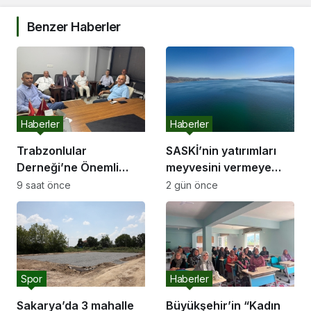
Benzer Haberler
Haberler
Haberler
Trabzonlular
SASKİ’nin yatırımları
Derneği’ne Önemli
meyvesini vermeye
Ziyaret
başladı:
9 saat önce
2 gün önce
Spor
Haberler
Sakarya’da 3 mahalle
Büyükşehir’in “Kadın