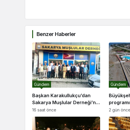
Benzer Haberler
Gündem
Gündem
Başkan Karakullukçu’dan
Büyükşehi
Sakarya Muşlular Derneği’ne
programı 
ziyaret
16 saat önce
2 gün önc