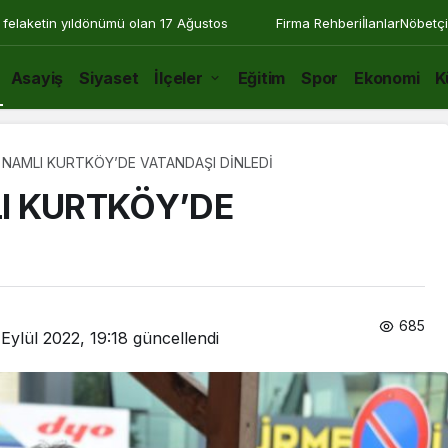
 felaketin yıldönümü olan 17 Ağustos
Firma Rehberi
İlanlar
Nöbetçi
Asayiş
Siyaset
İlçeler
Eğitim
Spor
Ekonomi
K
NAMLI KURTKÖY’DE VATANDAŞI DİNLEDİ
I KURTKÖY’DE
685
 Eylül 2022, 19:18
güncellendi