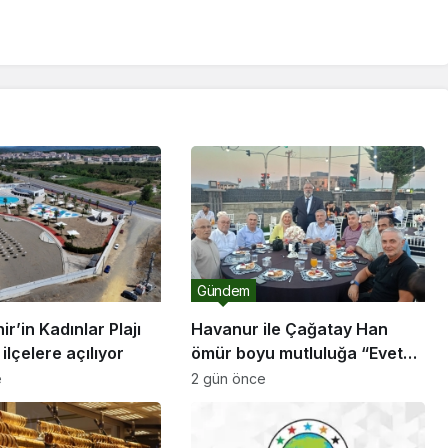
Gündem
r’in Kadınlar Plajı
Havanur ile Çağatay Han
ilçelere açılıyor
ömür boyu mutluluğa “Evet”
dedi
e
2 gün önce