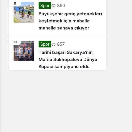
9
860
Spor
Büyükşehir genç yetenekleri
keşfetmek için mahalle
mahalle sahaya çıkıyor
10
857
Spor
Tarihi başarı Sakarya’nın;
Mariia Sukhopalova Dünya
Kupası şampiyonu oldu