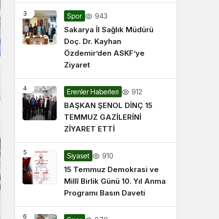
3
943
Spor
Sakarya İl Sağlık Müdürü
Doç. Dr. Kayhan
Özdemir’den ASKF’ye
Ziyaret
4
912
Erenler Haberleri
BAŞKAN ŞENOL DİNÇ 15
TEMMUZ GAZİLERİNİ
ZİYARET ETTİ
5
910
Siyaset
15 Temmuz Demokrasi ve
Millî Birlik Günü 10. Yıl Anma
Programı Basın Daveti
6