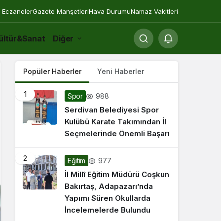
 Eczaneler
Gazete Manşetleri
Hava Durumu
Namaz Vakitleri
ültür&Sanat
Diğer
Popüler Haberler
Yeni Haberler
1
988
Spor
Serdivan Belediyesi Spor
Kulübü Karate Takımından İl
Seçmelerinde Önemli Başarı
2
977
Eğitim
İl Millî Eğitim Müdürü Coşkun
Bakırtaş, Adapazarı’nda
Yapımı Süren Okullarda
İncelemelerde Bulundu