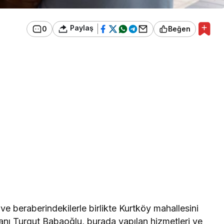
Paylaş
0
Beğen
 beraberindekilerle birlikte Kurtköy mahallesini
nı Turgut Babaoğlu, burada yapılan hizmetleri ve