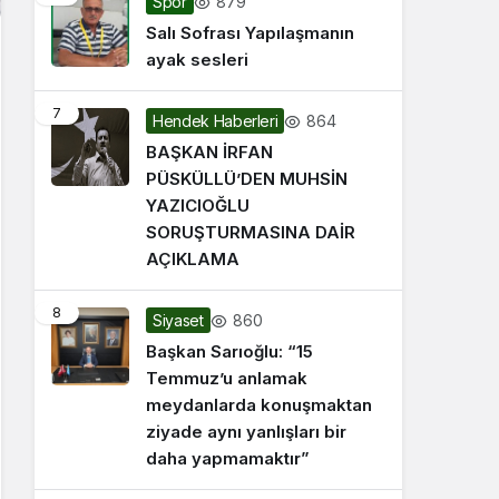
879
Spor
Salı Sofrası Yapılaşmanın
ayak sesleri
7
864
Hendek Haberleri
BAŞKAN İRFAN
PÜSKÜLLÜ’DEN MUHSİN
YAZICIOĞLU
SORUŞTURMASINA DAİR
AÇIKLAMA
8
860
Siyaset
Başkan Sarıoğlu: “15
Temmuz’u anlamak
meydanlarda konuşmaktan
ziyade aynı yanlışları bir
daha yapmamaktır”