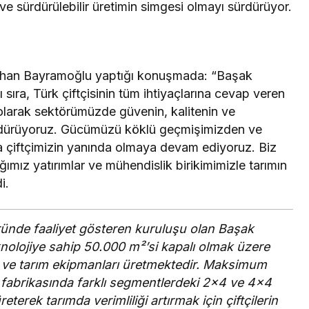
ve sürdürülebilir üretimin simgesi olmayı sürdürüyor.
khan Bayramoğlu yaptığı konuşmada: “Başak
 sıra, Türk çiftçisinin tüm ihtiyaçlarına cevap veren
olarak sektörümüzde güvenin, kalitenin ve
sürdürüyoruz. Gücümüzü köklü geçmişimizden ve
a çiftçimizin yanında olmaya devam ediyoruz. Biz
ğımız yatırımlar ve mühendislik birikimimizle tarımın
i.
ründe faaliyet gösteren kuruluşu olan Başak
olojiye sahip 50.000 m²’si kapalı olmak üzere
ör ve tarım ekipmanları üretmektedir. Maksimum
n fabrikasında farklı segmentlerdeki 2×4 ve 4×4
eterek tarımda verimliliği artırmak için çiftçilerin