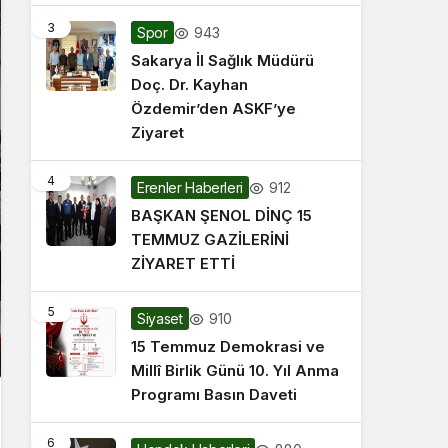
3
943
Spor
Sakarya İl Sağlık Müdürü
Doç. Dr. Kayhan
Özdemir’den ASKF’ye
Ziyaret
4
912
Erenler Haberleri
BAŞKAN ŞENOL DİNÇ 15
TEMMUZ GAZİLERİNİ
ZİYARET ETTİ
5
910
Siyaset
15 Temmuz Demokrasi ve
Millî Birlik Günü 10. Yıl Anma
Programı Basın Daveti
6