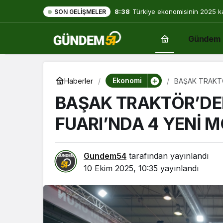
8:38
Türkiye ekonomisinin 2025 k
SON GELIŞMELER
yılın dibine indi
Gündem
Ekonomi
Haberler
BAŞAK TRAKTÖ
BAŞAK TRAKTÖR’DE
FUARI’NDA 4 YENİ 
Gundem54
tarafından yayınlandı
10 Ekim 2025, 10:35
yayınlandı