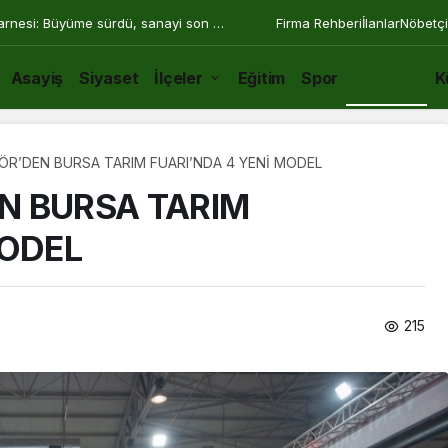
arnesi: Büyüme sürdü, sanayi son 30
Firma Rehberi
İlanlar
Nöbetçi
Asayiş
Siyaset
İlçeler
Eğitim
Spor
Ekonomi
K
R’DEN BURSA TARIM FUARI’NDA 4 YENİ MODEL
N BURSA TARIM
MODEL
215