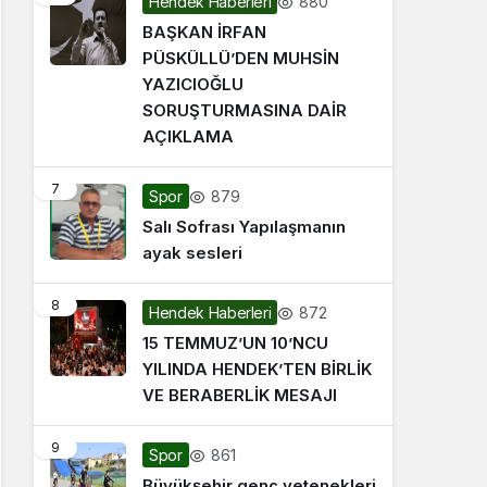
880
Hendek Haberleri
BAŞKAN İRFAN
PÜSKÜLLÜ’DEN MUHSİN
YAZICIOĞLU
SORUŞTURMASINA DAİR
AÇIKLAMA
7
879
Spor
Salı Sofrası Yapılaşmanın
ayak sesleri
8
872
Hendek Haberleri
15 TEMMUZ’UN 10’NCU
YILINDA HENDEK’TEN BİRLİK
VE BERABERLİK MESAJI
9
861
Spor
Büyükşehir genç yetenekleri