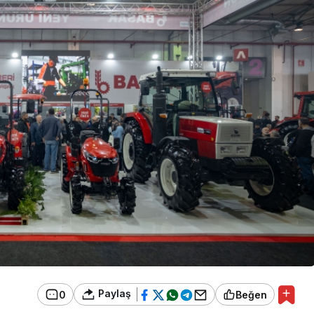
Paylaş
0
Beğen