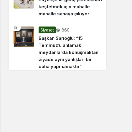
keşfetmek için mahalle
mahalle sahaya çıkıyor
10
860
Siyaset
Başkan Sarıoğlu: “15
Temmuz’u anlamak
meydanlarda konuşmaktan
ziyade aynı yanlışları bir
daha yapmamaktır”