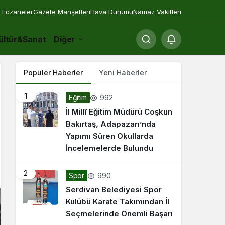
 Eczaneler
Gazete Manşetleri
Hava Durumu
Namaz Vakitleri
ültür&Sanat
Diğer
Popüler Haberler
Yeni Haberler
1
992
Eğitim
İl Millî Eğitim Müdürü Coşkun
Bakırtaş, Adapazarı’nda
Yapımı Süren Okullarda
İncelemelerde Bulundu
2
990
Spor
Serdivan Belediyesi Spor
Kulübü Karate Takımından İl
Seçmelerinde Önemli Başarı