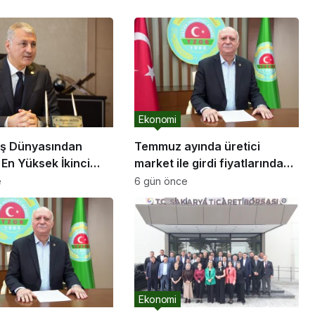
Ekonomi
İş Dünyasından
Temmuz ayında üretici
En Yüksek İkinci
market ile girdi fiyatlarında
 Temmuz’da Geldi:
yaşanan değişimler
e
6 gün önce
lyon Dolar
Ekonomi