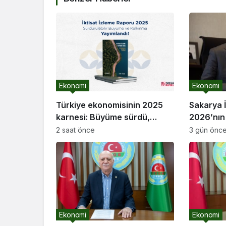
Ekonomi
Ekonomi
Türkiye ekonomisinin 2025
Sakarya 
karnesi: Büyüme sürdü,
2026’nın 
sanayi son 30 yılın dibine indi
İhracatı
2 saat önce
3 gün önc
556.5 Mi
Ekonomi
Ekonomi