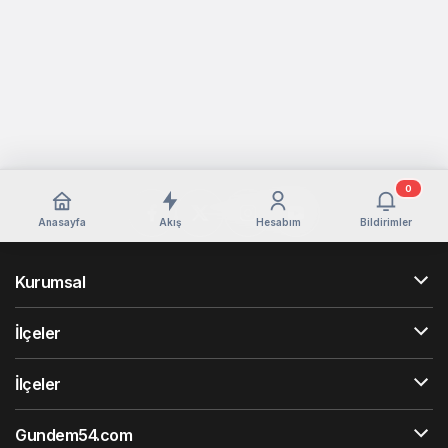
0
Anasayfa
Akış
Hesabım
Bildirimler
Kurumsal
İlçeler
İlçeler
Gundem54.com