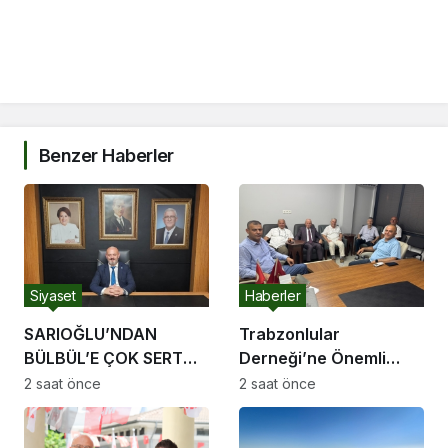
Benzer Haberler
Siyaset
Haberler
SARIOĞLU’NDAN
Trabzonlular
BÜLBÜL’E ÇOK SERT
Derneği’ne Önemli
TEPKİ
Ziyaret
2 saat önce
2 saat önce