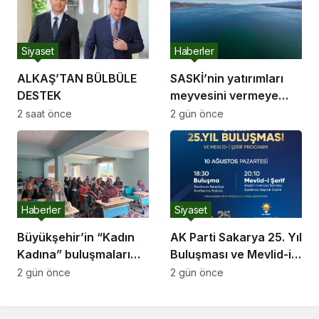
Siyaset
Haberler
ALKAŞ’TAN BÜLBÜLE
SASKİ’nin yatırımları
DESTEK
meyvesini vermeye
başladı:
2 saat önce
2 gün önce
Haberler
Siyaset
Büyükşehir’in “Kadın
AK Parti Sakarya 25. Yıl
Kadına” buluşmaları
Buluşması ve Mevlid-i
Akyazı’da devam etti
Şerif Programı
2 gün önce
2 gün önce