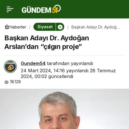
Başkan Adayı Dr.
2
Aydoğan Arslan’dan
Siyaset
Haberler
Başkan Adayı Dr. Aydoğan
Arslan’dan “çılgın proje”
Başkan Adayı Dr. Aydoğan
“çılgın proje”
Arslan’dan “çılgın proje”
Gundem54
tarafından yayınlandı
24 Mart 2024, 14:16
yayınlandı
28 Temmuz
2024, 00:02
güncellendi
18.128