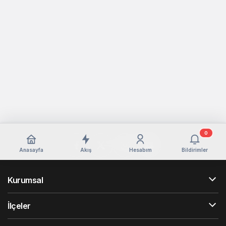
0
Anasayfa
Akış
Hesabım
Bildirimler
Kurumsal
İlçeler