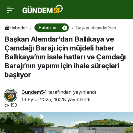
Başkan Alemdar’dan
0
Ballıkaya ve Çamdağı
Haberler
Haberler
Başkan Alemdar’dan
Ballıkaya ve Çamdağı
Başkan Alemdar’dan Ballıkaya ve
Barajı için müjdeli haber
Barajı için müjdeli haber
Ballıkaya’nın isale hatları
Çamdağı Barajı için müjdeli haber
ve Çamdağı Barajı’nın
yapımı için ihale süreçleri
Ballıkaya’nın isale hatları ve Çamdağı
Ballıkaya’nın isale
başlıyor
Barajı’nın yapımı için ihale süreçleri
başlıyor
hatları ve Çamdağı
Barajı’nın yapımı için
Gundem54
tarafından yayınlandı
13 Eylül 2025, 16:28
yayınlandı
193
ihale süreçleri başlıyor