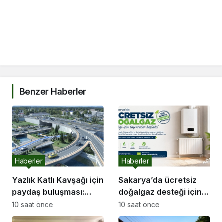
Benzer Haberler
Haberler
Haberler
Yazlık Katlı Kavşağı için
Sakarya’da ücretsiz
paydaş buluşması:
doğalgaz desteği için
“İletişim kanallarımız
başvurular başladı
10 saat önce
10 saat önce
hep açık olacak”