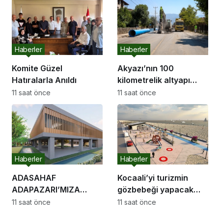
Haberler
Haberler
Komite Güzel
Akyazı’nın 100
Hatıralarla Anıldı
kilometrelik altyapı
hattı için saha
11 saat önce
11 saat önce
çalışmaları başladı
Haberler
Haberler
ADASAHAF
Kocaali’yi turizmin
ADAPAZARI’MIZA
gözbebeği yapacak
HAYIRLI OLSUN
sahil projelerini ilk kez
11 saat önce
11 saat önce
Adapazarı Meclisi
paylaştı: “Gurur