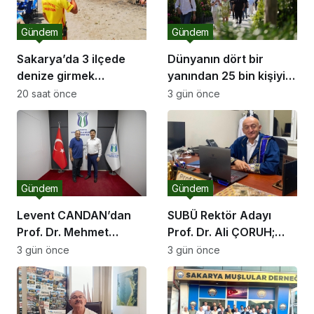
Gündem
Gündem
Sakarya’da 3 ilçede
Dünyanın dört bir
denize girmek
yanından 25 bin kişiyi
yasaklandı
ağırlayacak dev fuar
20 saat önce
3 gün önce
için geri sayım
Gündem
Gündem
Levent CANDAN’dan
SUBÜ Rektör Adayı
Prof. Dr. Mehmet
Prof. Dr. Ali ÇORUH;
SARIBIYIK’a vefa
“Sakarya’ya değer
3 gün önce
3 gün önce
ziyareti
katan bir üniversite
inşa etmek istiyorum”