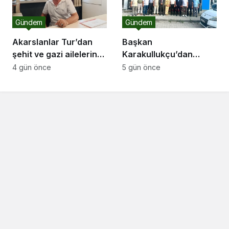
Gündem
Gündem
Akarslanlar Tur’dan
Başkan
şehit ve gazi ailelerine
Karakullukçu’dan
anlamlı destek
Sakarya Muşlular
4 gün önce
5 gün önce
Derneği’ne ziyaret