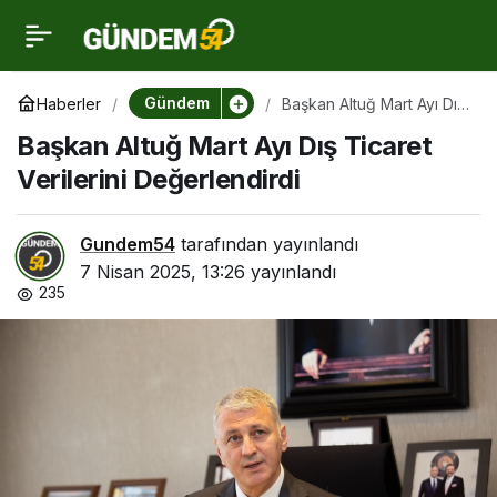
Başkan Altuğ Mart Ayı
0
Dış Ticaret Verilerini
Gündem
Haberler
Başkan Altuğ Mart Ayı Dış
Ticaret Verilerini
Başkan Altuğ Mart Ayı Dış Ticaret
Değerlendirdi
Değerlendirdi
Verilerini Değerlendirdi
Gundem54
tarafından yayınlandı
7 Nisan 2025, 13:26
yayınlandı
235