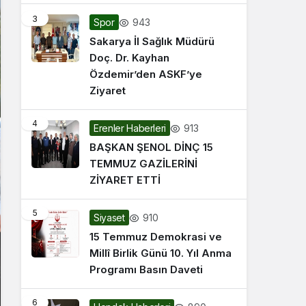
3
943
Spor
Sakarya İl Sağlık Müdürü
Doç. Dr. Kayhan
Özdemir’den ASKF’ye
Ziyaret
4
913
Erenler Haberleri
BAŞKAN ŞENOL DİNÇ 15
TEMMUZ GAZİLERİNİ
ZİYARET ETTİ
5
910
Siyaset
15 Temmuz Demokrasi ve
Millî Birlik Günü 10. Yıl Anma
Programı Basın Daveti
6