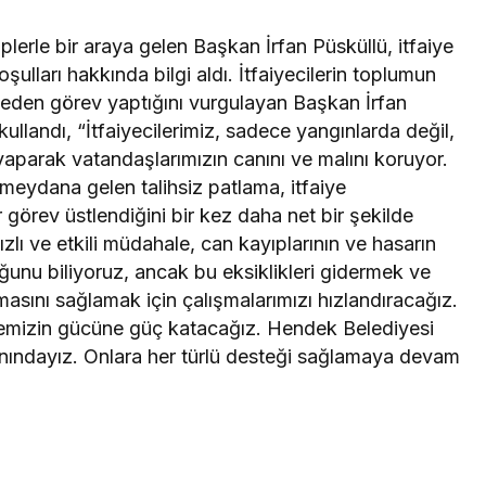
iplerle bir araya gelen Başkan İrfan Püsküllü, itfaiye
oşulları hakkında bilgi aldı. İtfaiyecilerin toplumun
eden görev yaptığını vurgulayan Başkan İrfan
kullandı, “İtfaiyecilerimiz, sadece yangınlarda değil,
yaparak vatandaşlarımızın canını ve malını koruyor.
 meydana gelen talihsiz patlama, itfaiye
r görev üstlendiğini bir kez daha net bir şekilde
zlı ve etkili müdahale, can kayıplarının ve hasarın
uğunu biliyoruz, ancak bu eksiklikleri gidermek ve
asını sağlamak için çalışmalarımızı hızlandıracağız.
iyemizin gücüne güç katacağız. Hendek Belediyesi
yanındayız. Onlara her türlü desteği sağlamaya devam