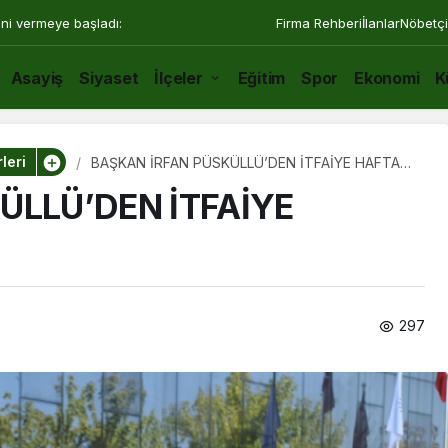
utbol, voleybol ve basketbol
Firma Rehberi
İlanlar
Nöbetçi
Asayiş
Siyaset
İlçeler
Eğitim
Spor
Ekonomi
K
leri
BAŞKAN İRFAN PÜSKÜLLÜ’DEN İTFAİYE HAFTASI
ZİYARETİ
ÜLLÜ’DEN İTFAİYE
297