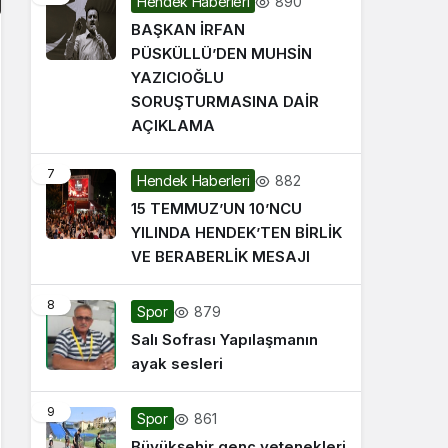
890
Hendek Haberleri
BAŞKAN İRFAN
PÜSKÜLLÜ’DEN MUHSİN
YAZICIOĞLU
SORUŞTURMASINA DAİR
AÇIKLAMA
7
882
Hendek Haberleri
15 TEMMUZ’UN 10’NCU
YILINDA HENDEK’TEN BİRLİK
VE BERABERLİK MESAJI
8
879
Spor
Salı Sofrası Yapılaşmanın
ayak sesleri
9
861
Spor
Büyükşehir genç yetenekleri