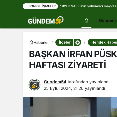
18:22
Sakarya’da 3 mahalle daha f
SON GELIŞMELER
sahasına kavuşuyor
Gündem
İlçeler
Hendek Haber
Haberler
BAŞKAN İRFAN PÜSK
HAFTASI ZİYARETİ
Gundem54
tarafından yayınlandı
25 Eylül 2024, 21:26
yayınlandı