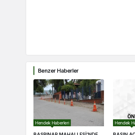
Benzer Haberler
Hendek Haberleri
Hendek Ha
BAŞPINAR MAHALLESİ’NDE
BASIN A