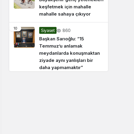
keşfetmek için mahalle
mahalle sahaya çıkıyor
10
860
Siyaset
Başkan Sarıoğlu: “15
Temmuz’u anlamak
meydanlarda konuşmaktan
ziyade aynı yanlışları bir
daha yapmamaktır”