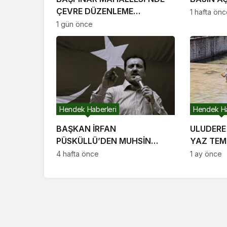
ÇEVRE DÜZENLEME
1 hafta ön
ÇALIŞMALARI SÜRÜYOR
1 gün önce
Hendek Haberleri
Hendek Ha
BAŞKAN İRFAN
ULUDERE
PÜSKÜLLÜ’DEN MUHSİN
YAZ TEMİ
YAZICIOĞLU
4 hafta önce
1 ay önce
SORUŞTURMASINA DAİR
AÇIKLAMA