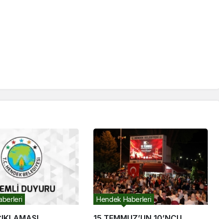
berleri
Hendek Haberleri
ÇIKLAMASI
15 TEMMUZ’UN 10’NCU