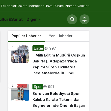
 Eczaneler
Gazete Manşetleri
Hava Durumu
Namaz Vakitleri
ültür&Sanat
Diğer
Popüler Haberler
Yeni Haberler
1
997
Eğitim
İl Millî Eğitim Müdürü Coşkun
Bakırtaş, Adapazarı’nda
Yapımı Süren Okullarda
İncelemelerde Bulundu
2
991
Spor
Serdivan Belediyesi Spor
Kulübü Karate Takımından İl
Seçmelerinde Önemli Başarı