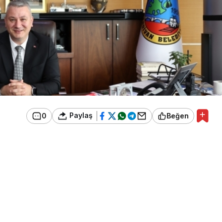
Paylaş
0
Beğen