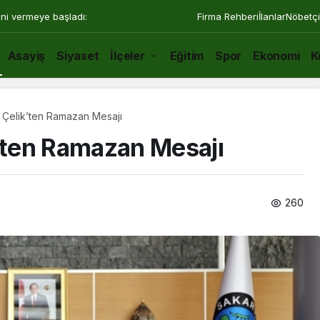
ini vermeye başladı:
Firma Rehberi
İlanlar
Nöbetçi
Asayiş
Siyaset
İlçeler
Eğitim
Spor
Ekonomi
K
Çelik’ten Ramazan Mesajı
ten Ramazan Mesajı
260