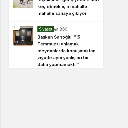
keşfetmek için mahalle
mahalle sahaya çıkıyor
10
860
Siyaset
Başkan Sarıoğlu: “15
Temmuz’u anlamak
meydanlarda konuşmaktan
ziyade aynı yanlışları bir
daha yapmamaktır”