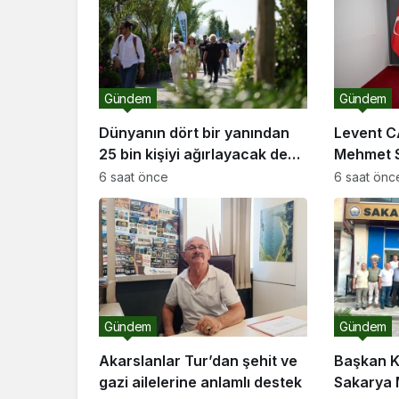
Gündem
Gündem
Dünyanın dört bir yanından
Levent C
25 bin kişiyi ağırlayacak dev
Mehmet S
fuar için geri sayım
ziyareti
6 saat önce
6 saat önc
Gündem
Gündem
Akarslanlar Tur’dan şehit ve
Başkan K
gazi ailelerine anlamlı destek
Sakarya 