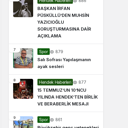
886
Hendek Haberleri
BAŞKAN İRFAN
PÜSKÜLLÜ’DEN MUHSİN
YAZICIOĞLU
SORUŞTURMASINA DAİR
AÇIKLAMA
7
879
Spor
Salı Sofrası Yapılaşmanın
ayak sesleri
8
877
Hendek Haberleri
15 TEMMUZ’UN 10’NCU
YILINDA HENDEK’TEN BİRLİK
VE BERABERLİK MESAJI
9
861
Spor
Büyükşehir genç yetenekleri