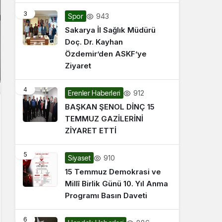
3
943
Spor
Sakarya İl Sağlık Müdürü
Doç. Dr. Kayhan
Özdemir’den ASKF’ye
Ziyaret
4
912
Erenler Haberleri
BAŞKAN ŞENOL DİNÇ 15
TEMMUZ GAZİLERİNİ
ZİYARET ETTİ
5
910
Siyaset
15 Temmuz Demokrasi ve
Millî Birlik Günü 10. Yıl Anma
Programı Basın Daveti
6