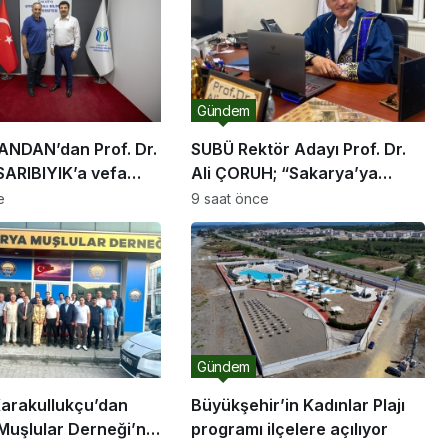
Gündem
ANDAN’dan Prof. Dr.
SUBÜ Rektör Adayı Prof. Dr.
ARIBIYIK’a vefa
Ali ÇORUH; “Sakarya’ya
değer katan bir üniversite
e
9 saat önce
inşa etmek istiyorum”
Gündem
arakullukçu’dan
Büyükşehir’in Kadınlar Plajı
Muşlular Derneği’ne
programı ilçelere açılıyor