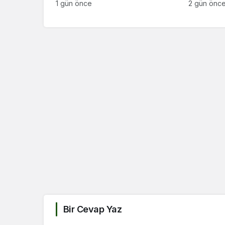
ziyaret
1 gün önce
2 gün önc
Bir Cevap Yaz