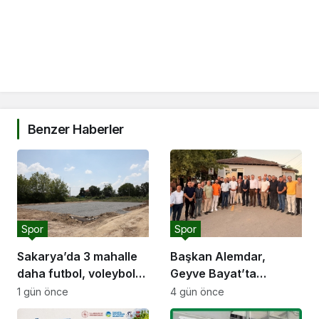
Benzer Haberler
Spor
Spor
Sakarya’da 3 mahalle
Başkan Alemdar,
daha futbol, voleybol
Geyve Bayat’ta
ve basketbol sahasına
hemşehrileriyle
1 gün önce
4 gün önce
kavuşuyor
buluştu: “Gençlik ve