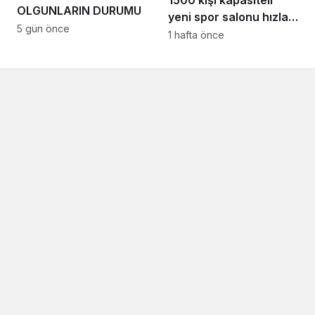
OLGUNLARIN DURUMU
yeni spor salonu hızla
5 gün önce
yükseliyor: “Salon
1 hafta önce
sporları için güçlü bir
altyapı oluşturuyoruz”