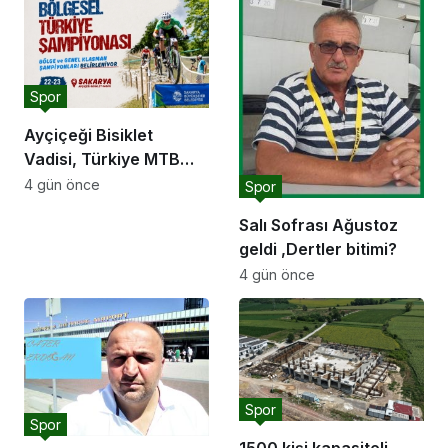
spor yatırımlarını
hayata geçirmeye
devam edeceğiz”
Spor
Ayçiçeği Bisiklet
Vadisi, Türkiye MTB
Şampiyonası’na ev
4 gün önce
Spor
sahipliği yapacak
Salı Sofrası Ağustoz
geldi ,Dertler bitimi?
4 gün önce
Spor
Spor
1500 kişi kapasiteli