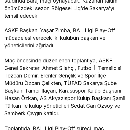
stadında Baraj maçı oynayacak. Kazanan takım
önümüzdeki sezon Bölgesel Lig’de Sakarya’yı
temsil edecek.
ASKF Başkanı Yaşar Zımba, BAL Ligi Play-Off
mücadelesi verecek iki kulübün başkan ve
yöneticilerini ağırladı.
Maç öncesinde düzenlenen toplantıya; ASKF
Genel Sekreteri Ahmet Silahçı, Futbol İl Temsilcisi
Tezcan Demir, Erenler Gençlik ve Spor İlçe
Müdürü Özcan Çelikten, TÜFAD Sakarya Şube
Başkanı Tamer İlaçan, Karasuspor Kulüp Başkanı
Hasan Özkan, AS Akyazıspor Kulüp Başkanı Şamil
Türkan ile kulüp yöneticileri Sedat Can Özsoy ve
Samberk Çıvgın katıldı.
Toplantıda, BAL Ligi Play-Off süreci, maç