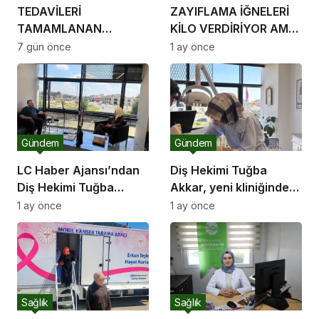
TEDAVİLERİ
ZAYIFLAMA İĞNELERİ
TAMAMLANAN
KİLO VERDİRİYOR AMA
ÇOCUKLAR LÖSEV YAZ
DUYGUSAL AÇLIĞI
7 gün önce
1 ay önce
OKULU’NDA
DURDURAMIYOR
UNUTULMAZ ANLAR
YAŞADI
Gündem
Gündem
LC Haber Ajansı’ndan
Diş Hekimi Tuğba
Diş Hekimi Tuğba
Akkar, yeni kliniğinde
Akkar’a ziyaret
hastalarını ağırlıyor
1 ay önce
1 ay önce
Sağlık
Sağlık