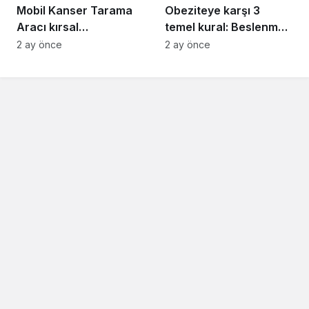
Mobil Kanser Tarama
Obeziteye karşı 3
Aracı kırsal
temel kural: Beslenme,
mahallelerde ücretsiz
hareket ve uyku
2 ay önce
2 ay önce
hizmet veriyor