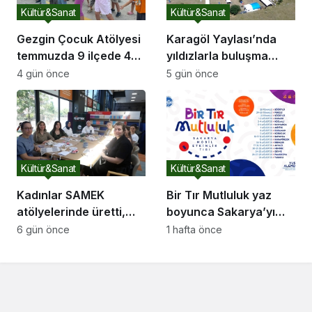
Kültür&Sanat
Kültür&Sanat
Gezgin Çocuk Atölyesi
Karagöl Yaylası’nda
temmuzda 9 ilçede 4
yıldızlarla buluşma
bini aşkın çocuğun
Marmara’nın en
4 gün önce
5 gün önce
yüzünü güldürdü
karanlık gökyüzünde
astronomi kampı
Kültür&Sanat
Kültür&Sanat
Kadınlar SAMEK
Bir Tır Mutluluk yaz
atölyelerinde üretti,
boyunca Sakarya’yı
ortaya rengârenk
dolaşacak
6 gün önce
1 hafta önce
eserler çıktı