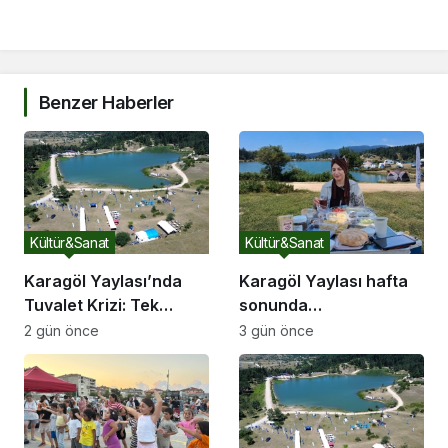
Benzer Haberler
Kültür&Sanat
Kültür&Sanat
Karagöl Yaylası’nda
Karagöl Yaylası hafta
Tuvalet Krizi: Tek
sonunda
Tuvalet Binlerce
doğaseverlerin akınına
2 gün önce
3 gün önce
Ziyaretçiye Yetmiyor
uğradı