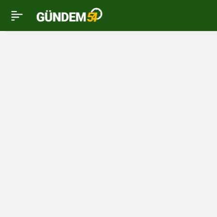
Büyükşehir Güçlü Aile
0
Akademisi başlıyor İlk
program belli oldu…