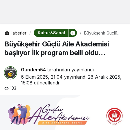
Kültür&Sanat
Haberler
Büyükşehir Güçlü
Aile Akademisi
Büyükşehir Güçlü Aile Akademisi
başlıyor İlk program
belli oldu…
başlıyor İlk program belli oldu…
Gundem54
tarafından yayınlandı
6 Ekim 2025, 21:04
yayınlandı
28 Aralık 2025,
15:08
güncellendi
133