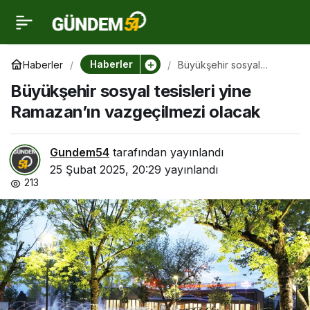
Büyükşehir sosyal
0
tesisleri yine
Haberler
Haberler
Büyükşehir sosyal
tesisleri yine Ramazan’ın
Büyükşehir sosyal tesisleri yine
vazgeçilmezi olacak
Ramazan’ın
Ramazan’ın vazgeçilmezi olacak
vazgeçilmezi olacak
Gundem54
tarafından yayınlandı
25 Şubat 2025, 20:29
yayınlandı
213