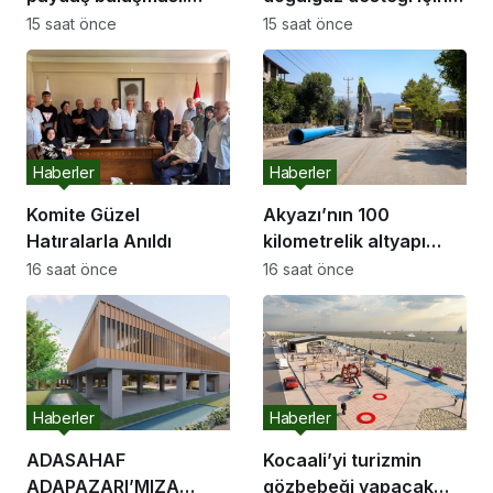
“İletişim kanallarımız
başvurular başladı
15 saat önce
15 saat önce
hep açık olacak”
Haberler
Haberler
Komite Güzel
Akyazı’nın 100
Hatıralarla Anıldı
kilometrelik altyapı
hattı için saha
16 saat önce
16 saat önce
çalışmaları başladı
Haberler
Haberler
ADASAHAF
Kocaali’yi turizmin
ADAPAZARI’MIZA
gözbebeği yapacak