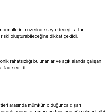
 normallerinin üzerinde seyredeceği, artan
n riski oluşturabileceğine dikkat çekildi.
ronik rahatsızlığı bulunanlar ve açık alanda çalışan
 ifade edildi.
aatleri arasında mümkün olduğunca dışarı
lunarak güneş çarpması ve tansiyon yükselmesi gibi