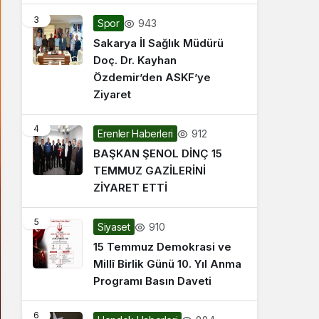
3
943
Spor
Sakarya İl Sağlık Müdürü
Doç. Dr. Kayhan
Özdemir’den ASKF’ye
Ziyaret
4
912
Erenler Haberleri
BAŞKAN ŞENOL DİNÇ 15
TEMMUZ GAZİLERİNİ
ZİYARET ETTİ
5
910
Siyaset
15 Temmuz Demokrasi ve
Millî Birlik Günü 10. Yıl Anma
Programı Basın Daveti
6