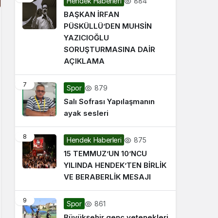
884
Hendek Haberleri
BAŞKAN İRFAN
PÜSKÜLLÜ’DEN MUHSİN
YAZICIOĞLU
SORUŞTURMASINA DAİR
AÇIKLAMA
7
879
Spor
Salı Sofrası Yapılaşmanın
ayak sesleri
8
875
Hendek Haberleri
15 TEMMUZ’UN 10’NCU
YILINDA HENDEK’TEN BİRLİK
VE BERABERLİK MESAJI
9
861
Spor
Büyükşehir genç yetenekleri