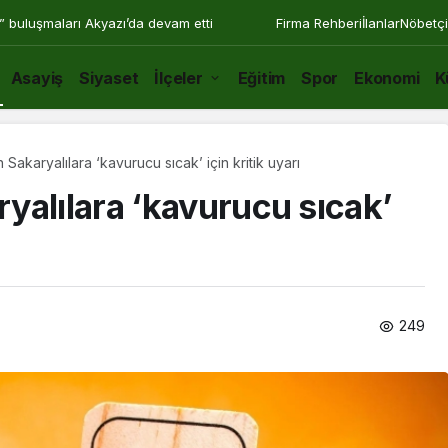
” buluşmaları Akyazı’da devam etti
Firma Rehberi
İlanlar
Nöbetçi
Asayiş
Siyaset
İlçeler
Eğitim
Spor
Ekonomi
K
Sakaryalılara ‘kavurucu sıcak’ için kritik uyarı
yalılara ‘kavurucu sıcak’
249