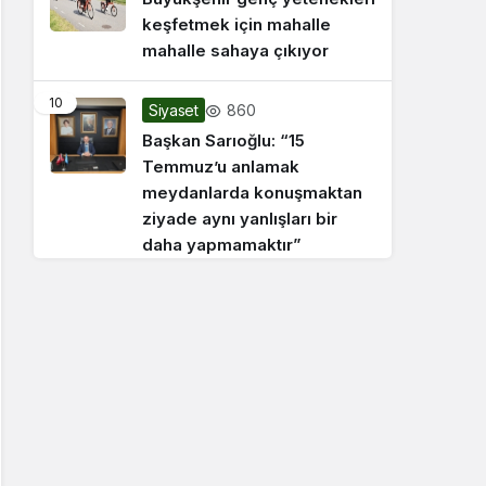
keşfetmek için mahalle
mahalle sahaya çıkıyor
10
860
Siyaset
Başkan Sarıoğlu: “15
Temmuz’u anlamak
meydanlarda konuşmaktan
ziyade aynı yanlışları bir
daha yapmamaktır”