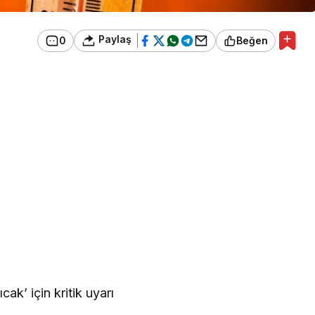
Paylaş
0
Beğen
ak’ için kritik uyarı