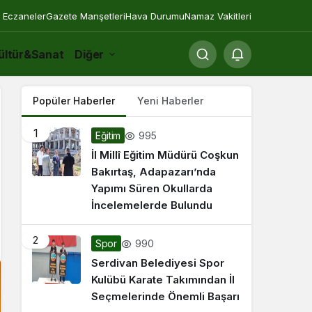
 Eczaneler
Gazete Manşetleri
Hava Durumu
Namaz Vakitleri
ültür&Sanat
Diğer
Popüler Haberler
Yeni Haberler
1
995
Eğitim
İl Millî Eğitim Müdürü Coşkun
Bakırtaş, Adapazarı’nda
Yapımı Süren Okullarda
İncelemelerde Bulundu
2
990
Spor
Serdivan Belediyesi Spor
Kulübü Karate Takımından İl
Seçmelerinde Önemli Başarı