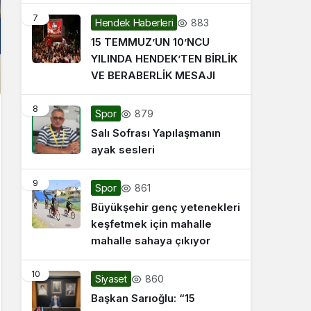
7
883
Hendek Haberleri
15 TEMMUZ’UN 10’NCU
YILINDA HENDEK’TEN BİRLİK
VE BERABERLİK MESAJI
8
879
Spor
Salı Sofrası Yapılaşmanın
ayak sesleri
9
861
Spor
Büyükşehir genç yetenekleri
keşfetmek için mahalle
mahalle sahaya çıkıyor
10
860
Siyaset
Başkan Sarıoğlu: “15