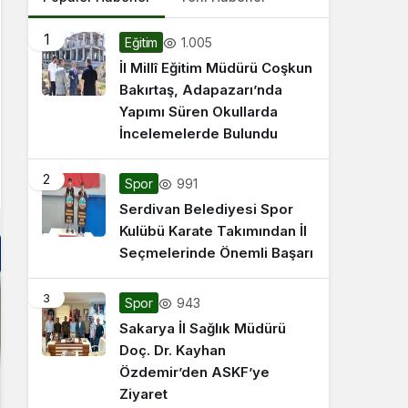
1
1.005
Eğitim
İl Millî Eğitim Müdürü Coşkun
Bakırtaş, Adapazarı’nda
Yapımı Süren Okullarda
İncelemelerde Bulundu
2
991
Spor
Serdivan Belediyesi Spor
Kulübü Karate Takımından İl
Seçmelerinde Önemli Başarı
3
943
Spor
Sakarya İl Sağlık Müdürü
Doç. Dr. Kayhan
Özdemir’den ASKF’ye
Ziyaret