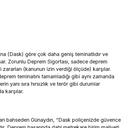
na (Dask) göre çok daha geniş teminatlıdır ve
psar. Zorunlu Deprem Sigortası, sadece deprem
zararları (kanunun izin verdiği ölçüde) karşılar.
ı deprem teminatını tamamladığı gibi aynı zamanda
lerin yanı sıra hırsızlık ve terör gibi durumlar
a karşılar.
ndan bahseden Günaydın, “Dask poliçenizde güvence
dır. Deprem hasarında dahi metrekare birim maliyeti