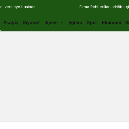
ini vermeye başladı:
Firma Rehberi
İlanlar
Nöbetçi
Asayiş
Siyaset
İlçeler
Eğitim
Spor
Ekonomi
K