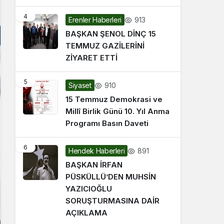
4
913
Erenler Haberleri
BAŞKAN ŞENOL DİNÇ 15
TEMMUZ GAZİLERİNİ
ZİYARET ETTİ
5
910
Siyaset
15 Temmuz Demokrasi ve
Millî Birlik Günü 10. Yıl Anma
Programı Basın Daveti
6
891
Hendek Haberleri
BAŞKAN İRFAN
PÜSKÜLLÜ’DEN MUHSİN
YAZICIOĞLU
SORUŞTURMASINA DAİR
AÇIKLAMA