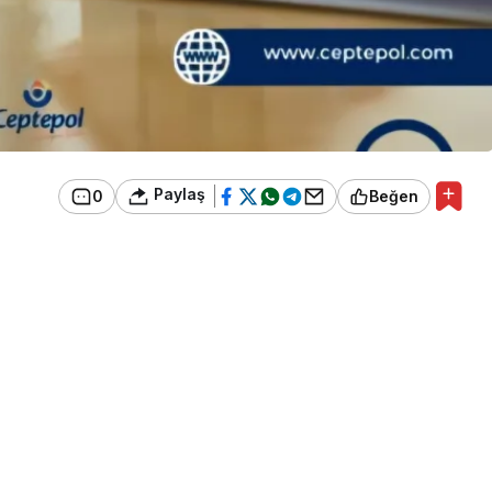
Paylaş
0
Beğen