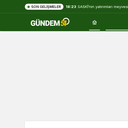
18:23
SASKİ’nin yatırımları meyves
SON GELIŞMELER
Gündem