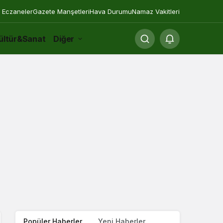
 Eczaneler
Gazete Manşetleri
Hava Durumu
Namaz Vakitleri
ültür&Sanat
Diğer
Popüler Haberler
Yeni Haberler