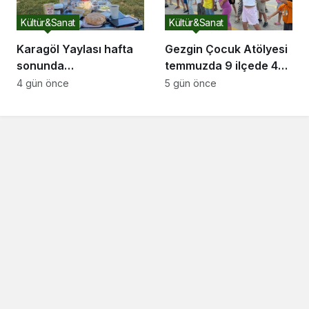
Kültür&Sanat
Kültür&Sanat
Karagöl Yaylası hafta
Gezgin Çocuk Atölyesi
sonunda
temmuzda 9 ilçede 4
doğaseverlerin akınına
bini aşkın çocuğun
4 gün önce
5 gün önce
uğradı
yüzünü güldürdü