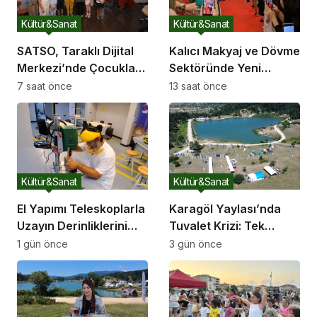
Kültür&Sanat
Kültür&Sanat
SATSO, Taraklı Dijital
Kalıcı Makyaj ve Dövme
Merkezi’nde Çocukları
Sektöründe Yeni
Sanatla Buluşturdu
Dönem: 2026’nın Ana
7 saat önce
13 saat önce
Gündemi Güvenli
Pigment ve Bilimsel
Eğitim
Kültür&Sanat
Kültür&Sanat
El Yapımı Teleskoplarla
Karagöl Yaylası’nda
Uzayın Derinliklerini
Tuvalet Krizi: Tek
Keşfediyorlar
Tuvalet Binlerce
1 gün önce
3 gün önce
Ziyaretçiye Yetmiyor