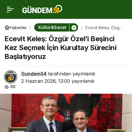
Ecevit Keleş: Özgür
0
Özel’i Beşinci Kez
Kültür&Sanat
Haberler
Ecevit Keleş: Özgür
Özel’i Beşinci Kez
Ecevit Keleş: Özgür Özel’i Beşinci
Seçmek İçin
Seçmek İçin Kurultay
Kurultay Sürecini
Kez Seçmek İçin Kurultay Sürecini
Başlatıyoruz
Başlatıyoruz
Sürecini Başlatıyoruz
Gundem54
tarafından yayınlandı
2 Haziran 2026, 13:00
yayınlandı
88