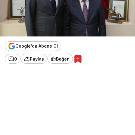
Google'da Abone Ol
0
Paylaş
Beğen