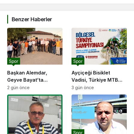
Benzer Haberler
Spor
Spor
Başkan Alemdar,
Ayçiçeği Bisiklet
Geyve Bayat’ta
Vadisi, Türkiye MTB
hemşehrileriyle
Şampiyonası’na ev
2 gün önce
3 gün önce
buluştu: “Gençlik ve
sahipliği yapacak
spor yatırımlarını
hayata geçirmeye
devam edeceğiz”
Spor