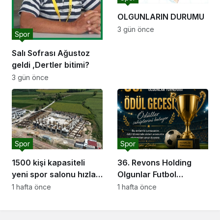
OLGUNLARIN DURUMU
3 gün önce
Spor
Salı Sofrası Ağustoz
geldi ,Dertler bitimi?
3 gün önce
Spor
Spor
1500 kişi kapasiteli
36. Revons Holding
yeni spor salonu hızla
Olgunlar Futbol
yükseliyor: “Salon
Turnuvası’nda Final
1 hafta önce
1 hafta önce
sporları için güçlü bir
Heyecanı Başlıyor
altyapı oluşturuyoruz”