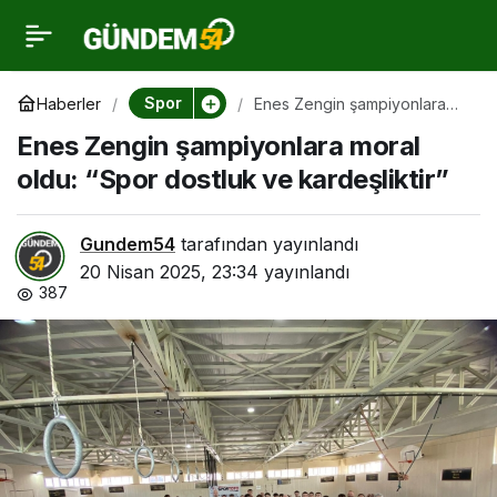
Enes Zengin
0
şampiyonlara moral
Spor
Haberler
Enes Zengin şampiyonlara
moral oldu: “Spor dostluk ve
Enes Zengin şampiyonlara moral
kardeşliktir”
oldu: “Spor dostluk ve
oldu: “Spor dostluk ve kardeşliktir”
kardeşliktir”
Gundem54
tarafından yayınlandı
20 Nisan 2025, 23:34
yayınlandı
387