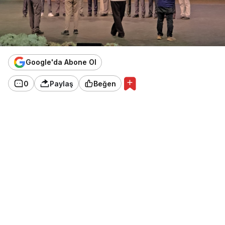
Google'da Abone Ol
0
Paylaş
Beğen