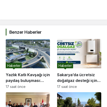
Benzer Haberler
Haberler
Haberler
Yazlık Katlı Kavşağı için
Sakarya’da ücretsiz
paydaş buluşması:
doğalgaz desteği için
“İletişim kanallarımız
başvurular başladı
17 saat önce
17 saat önce
hep açık olacak”