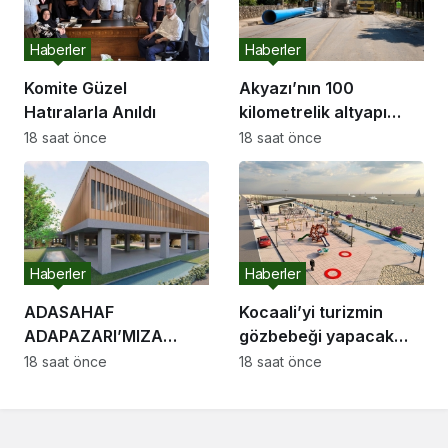
Haberler
Haberler
Komite Güzel
Akyazı’nın 100
Hatıralarla Anıldı
kilometrelik altyapı
hattı için saha
18 saat önce
18 saat önce
çalışmaları başladı
Haberler
Haberler
ADASAHAF
Kocaali’yi turizmin
ADAPAZARI’MIZA
gözbebeği yapacak
HAYIRLI OLSUN
sahil projelerini ilk kez
18 saat önce
18 saat önce
Adapazarı Meclisi
paylaştı: “Gurur
Toplandı
duyacağımız bir cazibe
merkezi olacak”