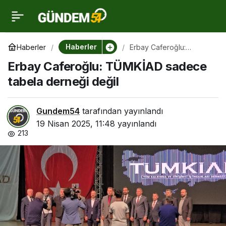
Erbay Caferoğlu:
0
TÜMKİAD sadece tabela
Haberler
Haberler
Erbay Caferoğlu:
TÜMKİAD sadece tabela
Erbay Caferoğlu: TÜMKİAD sadece
derneği değil
derneği değil
tabela derneği değil
Gundem54
tarafından yayınlandı
19 Nisan 2025, 11:48
yayınlandı
213