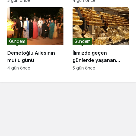
3 gün önce
4 gün önce
n
k
a
r
a
e
s
Gündem
Gündem
c
o
Demetoğlu Ailesinin
İlimizde geçen
r
mutlu günü
günlerde yaşanan
t
ortalıktan kaybolan
4 gün önce
5 gün önce
kuyumcu olayı ile ilgili
olarak Sakarya Sarraf
Kuyumcu ve
Mücevherciler Dernek
başkanı Serkan Serbes
bir açıklama yaptı..