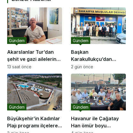
a
s
e
v
g
i
l
Gündem
Gündem
i
Akarslanlar Tur’dan
Başkan
t
a
şehit ve gazi ailelerine
Karakullukçu’dan
d
anlamlı destek
Sakarya Muşlular
13 saat önce
2 gün önce
ı
Derneği’ne ziyaret
n
d
a
e
s
c
Gündem
Gündem
o
r
Büyükşehir’in Kadınlar
Havanur ile Çağatay
t
Plajı programı ilçelere
Han ömür boyu
a
açılıyor
mutluluğa “Evet” dedi