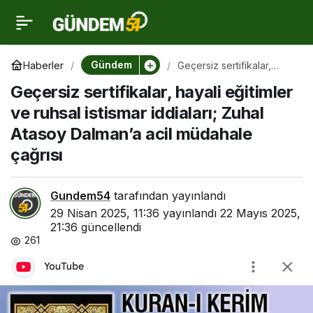
Geçersiz sertifikalar,
0
hayali eğitimler ve
Gündem
Haberler
Geçersiz sertifikalar,
hayali eğitimler ve ruhsal
Geçersiz sertifikalar, hayali eğitimler
istismar iddiaları; Zuhal
ruhsal istismar iddiaları;
Atasoy Dalman’a acil
ve ruhsal istismar iddiaları; Zuhal
müdahale çağrısı
Atasoy Dalman’a acil müdahale
Zuhal Atasoy Dalman’a
çağrısı
acil müdahale çağrısı
Gundem54
tarafından yayınlandı
29 Nisan 2025, 11:36
yayınlandı
22 Mayıs 2025,
21:36
güncellendi
261