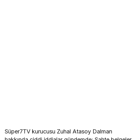
Süper7TV kurucusu Zuhal Atasoy Dalman
hakkında ciddi iddialar gündemde: Sahte belgeler,